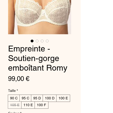
Empreinte -
Soutien-gorge
emboîtant Romy
Price
99,00 €
Taille
*
90 C
95 C
95 D
100 D
100 E
105 E
110 E
100 F