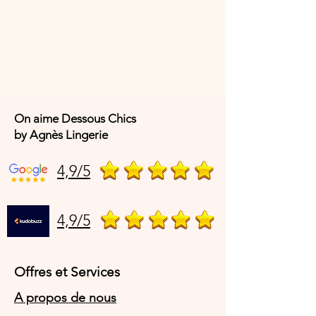
polyester – 12 % élasthanne – 6 %
coton
Code article fabricant
: 7212
On aime Dessous Chics
by Agnès Lingerie
4,9/5
4,9/5
Offres et Services
A propos de nous