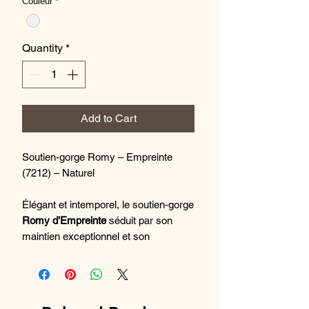
Couleur
*
Quantity
*
Add to Cart
Soutien-gorge Romy – Empreinte
(7212) – Naturel
Élégant et intemporel, le soutien-gorge
Romy d’Empreinte
séduit par son
maintien exceptionnel et son
raffinement. Avec sa coupe
emboîtante à armatures en trois
parties, il recentre et galbe
naturellement la poitrine, même dans