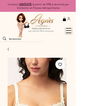
Livraison
GRATUITE
(à partir de 59€) à domicile par
Colissimo en France métropolitaine