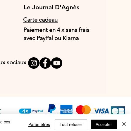
Le Journal D'Agnès
Le Journal D'Agnès
Carte cadeau
Paiement en 4 x sans frais
avec PayPal ou Klarna
aux sociaux
T
E
de ces
Paramètres
Tout refuser
Accepter