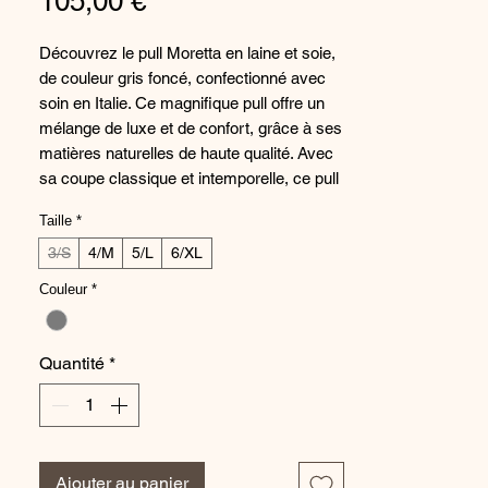
Prix
105,00 €
Découvrez le pull Moretta en laine et soie,
de couleur gris foncé, confectionné avec
soin en Italie. Ce magnifique pull offre un
mélange de luxe et de confort, grâce à ses
matières naturelles de haute qualité. Avec
sa coupe classique et intemporelle, ce pull
est parfait pour toutes les occasions, que
Taille
*
ce soit pour une journée décontractée ou
pour une soirée élégante. Adoptez un look
3/S
4/M
5/L
6/XL
chic et sophistiqué avec ce pull Moretta,
Couleur
*
fabriqué avec expertise et attention aux
détails pour vous garantir un vêtement de
qualité supérieure. Profitez de la douceur
Quantité
*
et de la chaleur de ce pull en laine et soie,
qui vous accompagnera tout au long de la
saison.
Composition : 85% Laine, 15% Soie
Ajouter au panier