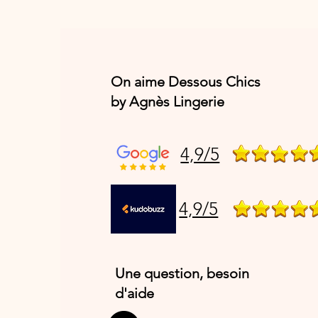
On aime Dessous Chics
by Agnès Lingerie
4,9/5
4,9/5
Une question, besoin
d'aide