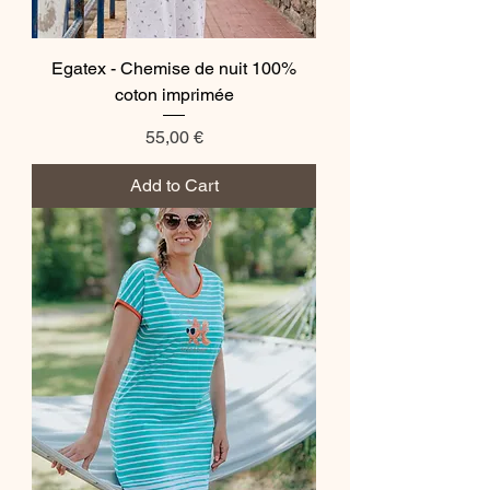
Egatex - Chemise de nuit 100%
coton imprimée
Price
55,00 €
Add to Cart