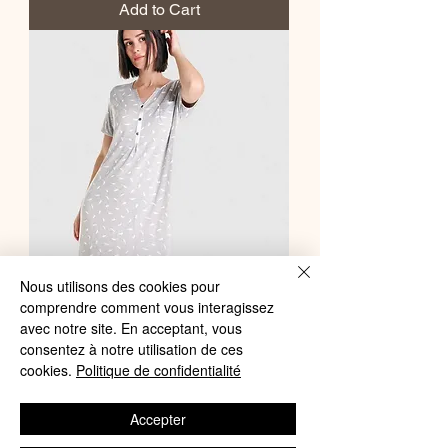
Add to Cart
Nous utilisons des cookies pour
comprendre comment vous interagissez
Lohé - Chemise de nuit à manches
avec notre site. En acceptant, vous
courtes plumes Gris
consentez à notre utilisation de ces
cookies.
Politique de confidentialité
Price
59,00 €
Accepter
Add to Cart