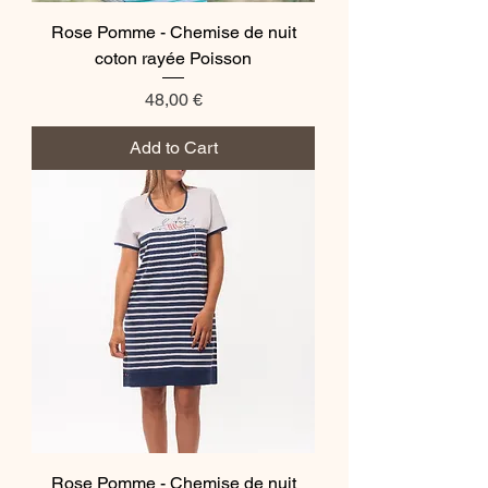
Rose Pomme - Chemise de nuit
coton rayée Poisson
Price
48,00 €
Add to Cart
Rose Pomme - Chemise de nuit