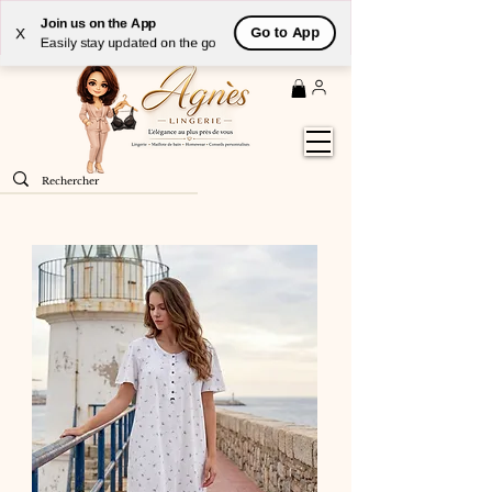
Livraison
GRATUITE
(à partir de 59€) à domicile par
Join us on the App
Go to App
X
Colissimo en France métropolitaine
Easily stay updated on the go