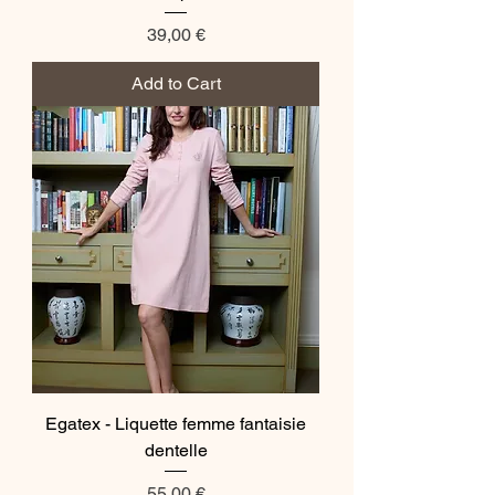
Price
39,00 €
Add to Cart
Egatex - Liquette femme fantaisie
dentelle
Price
55,00 €