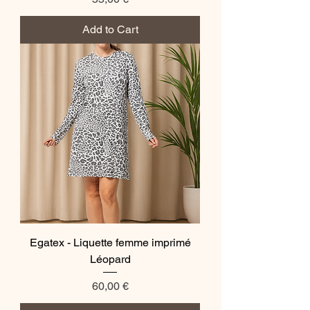
Add to Cart
Egatex - Liquette femme imprimé
Léopard
Price
60,00 €