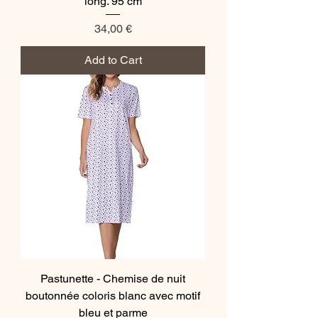
long. 95 cm
Price
34,00 €
Add to Cart
Pastunette - Chemise de nuit
boutonnée coloris blanc avec motif
bleu et parme