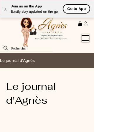
Livraison
GRATUITE
(à partir de 59€) à domicile par
Join us on the App
Go to App
X
Colissimo en France métropolitaine
Easily stay updated on the go
Le journal d'Agnès
Le journal
d'Agnès