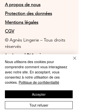
A propos de nous
Protection des données
Mentions légales
CGV
© Agnès Lingerie – Tous droits
réservés
Le Journal D'Agnès
Le Journal D'Agnès
Nous utilisons des cookies pour
Guide des tailles
comprendre comment vous interagissez
Livraison 100% gratuite en point
avec notre site. En acceptant, vous
relais et gratuite à domicile à partir
consentez à notre utilisation de ces
cookies.
Politique de confidentialité
de 59€ en France métropolitaine
Parrainer un ami
Accepter
Le programme de fidelité
Tout refuser
Ma Box Culottes