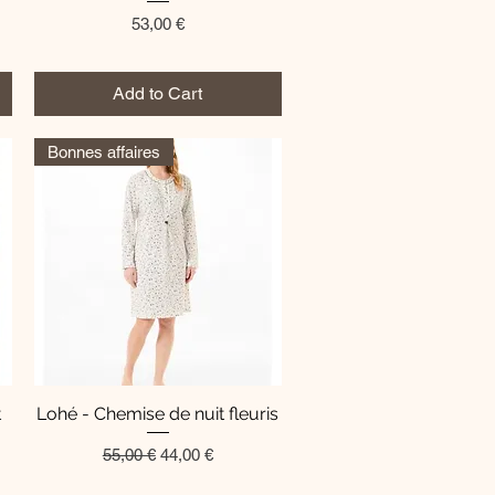
Price
53,00 €
Add to Cart
Bonnes affaires
t
Lohé - Chemise de nuit fleuris
Quick View
Regular Price
Sale Price
55,00 €
44,00 €