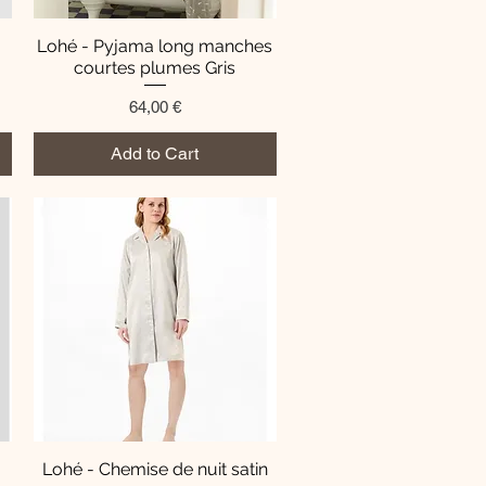
Lohé - Pyjama long manches
Quick View
courtes plumes Gris
Price
64,00 €
Add to Cart
Lohé - Chemise de nuit satin
Quick View