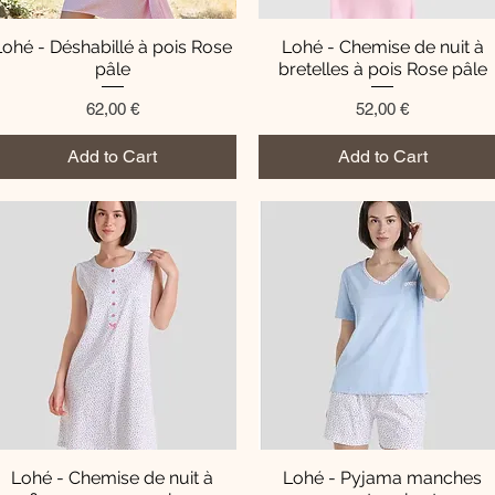
Lohé - Déshabillé à pois Rose
Quick View
Lohé - Chemise de nuit à
Quick View
pâle
bretelles à pois Rose pâle
Price
Price
62,00 €
52,00 €
Add to Cart
Add to Cart
Lohé - Chemise de nuit à
Quick View
Lohé - Pyjama manches
Quick View