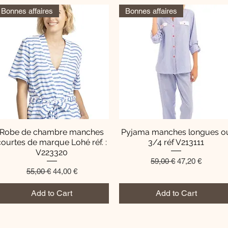
Bonnes affaires
Bonnes affaires
Robe de chambre manches
Quick View
Pyjama manches longues o
Quick View
courtes de marque Lohé réf. :
3/4 réf V213111
V223320
Regular Price
Sale Price
59,00 €
47,20 €
Regular Price
Sale Price
55,00 €
44,00 €
Add to Cart
Add to Cart