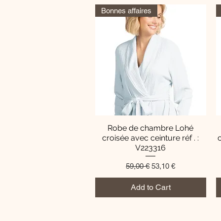
Bonnes affaires
Robe de chambre Lohé
Quick View
croisée avec ceinture réf . :
V223316
Regular Price
Sale Price
59,00 €
53,10 €
Add to Cart