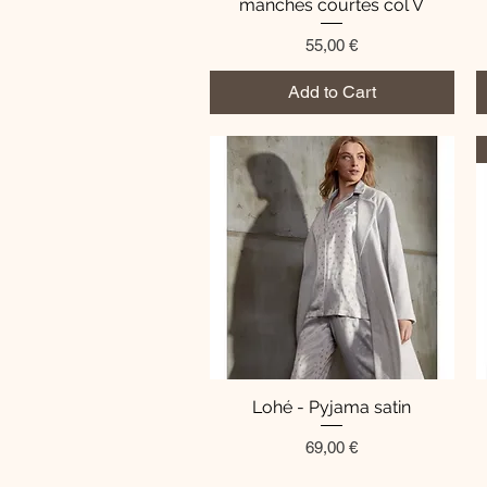
manches courtes col V
Price
55,00 €
Add to Cart
Lohé - Pyjama satin
Quick View
Price
69,00 €