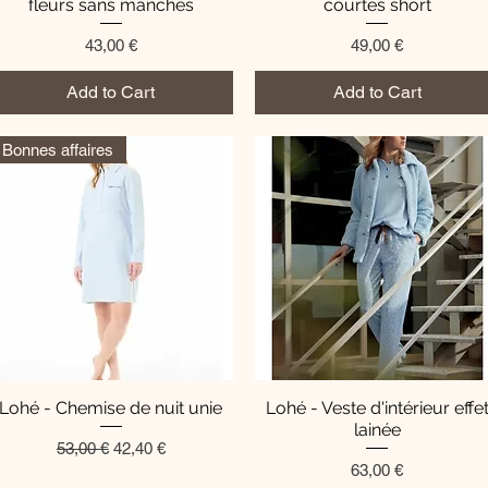
fleurs sans manches
courtes short
Price
Price
43,00 €
49,00 €
Add to Cart
Add to Cart
Bonnes affaires
Lohé - Chemise de nuit unie
Quick View
Lohé - Veste d'intérieur effe
Quick View
lainée
Regular Price
Sale Price
53,00 €
42,40 €
Price
63,00 €