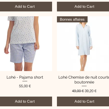
Add to Cart
Add to Cart
Bonnes affaires
Lohé - Pajama short
Quick View
Lohé Chemise de nuit court
Quick View
boutonnée
Price
55,00 €
Regular Price
Sale Price
49,00 €
39,20 €
Add to Cart
Add to Cart