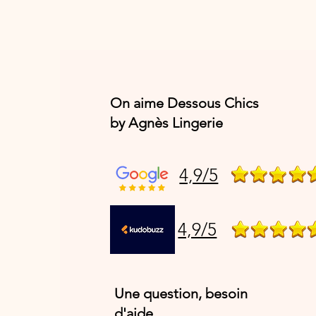
On aime Dessous Chics
by Agnès Lingerie
4,9/5
4,9/5
Une question, besoin
d'aide