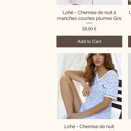
Lohé - Chemise de nuit à
Quick View
manches courtes plumes Gris
Price
59,00 €
Add to Cart
Lohé - Chemise de nuit
Quick View