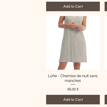
Add to Cart
Lohé - Chemise de nuit sans
Quick View
manches
Price
49,00 €
Add to Cart