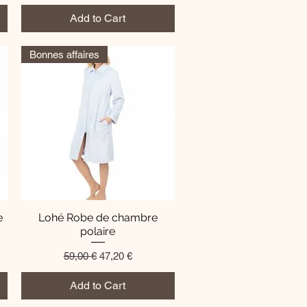
Add to Cart
Bonnes affaires
e
Lohé Robe de chambre
Quick View
polaire
Regular Price
Sale Price
59,00 €
47,20 €
Add to Cart