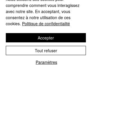
comprendre comment vous interagissez
avec notre site. En acceptant, vous
consentez à notre utilisation de ces
cookies.
Politique de confidentialité
Culotte Haute PrimaDonna
Accepter
Deauville Venus – Élégance Rétro
et Confort Absolu
Tout refuser
Price
60,00 €
Paramètres
Phone
Email
Add to Cart