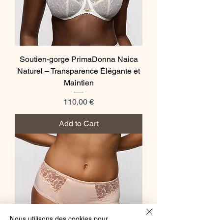
Soutien-gorge PrimaDonna Naica
Naturel – Transparence Élégante et
Maintien
Price
110,00 €
Add to Cart
Nous utilisons des cookies pour