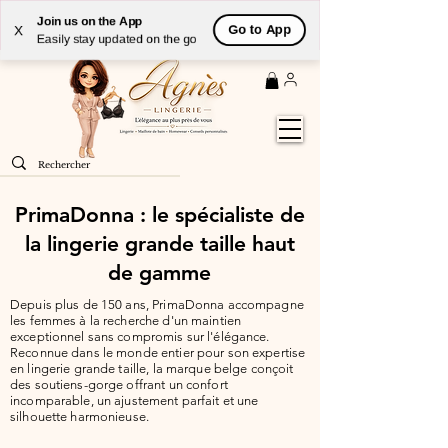
Livraison
GRATUITE
(à partir de 59€) à domicile par
Join us on the App
Go to App
X
Colissimo en France métropolitaine
Easily stay updated on the go
PrimaDonna : le spécialiste de
la lingerie grande taille haut
de gamme
Depuis plus de 150 ans, PrimaDonna accompagne
les femmes à la recherche d'un maintien
exceptionnel sans compromis sur l'élégance.
Reconnue dans le monde entier pour son expertise
en lingerie grande taille, la marque belge conçoit
des soutiens-gorge offrant un confort
incomparable, un ajustement parfait et une
silhouette harmonieuse.