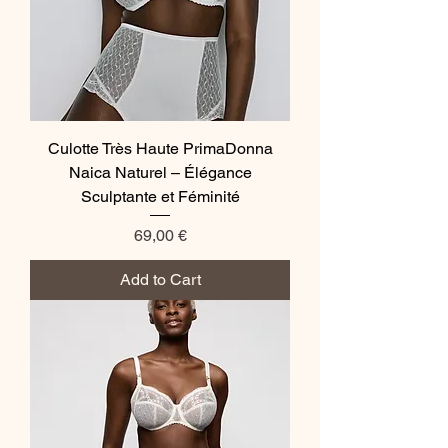
Culotte Très Haute PrimaDonna
Naica Naturel – Élégance
Sculptante et Féminité
Price
69,00 €
Add to Cart