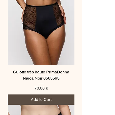
Culotte très haute PrimaDonna
Naïca Noir 0563593
Price
70,00 €
Add to Cart