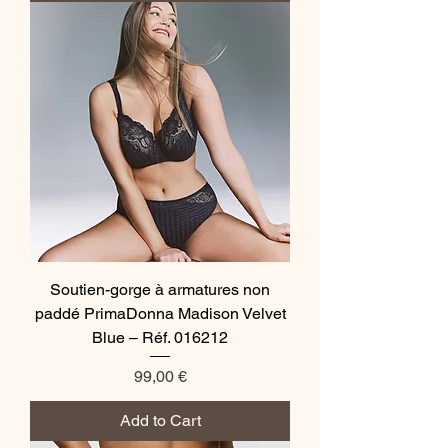
Soutien-gorge à armatures non
paddé PrimaDonna Madison Velvet
Blue – Réf. 016212
Price
99,00 €
Add to Cart