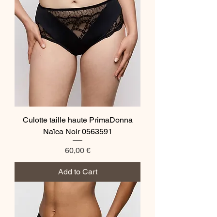
Culotte taille haute PrimaDonna
Naïca Noir 0563591
Price
60,00 €
Add to Cart