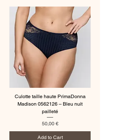
Culotte taille haute PrimaDonna
Madison 0562126 – Bleu nuit
pailleté
Price
50,00 €
Add to Cart