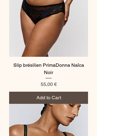
Slip brésilien PrimaDonna Naïca
Noir
Price
55,00 €
Add to Cart