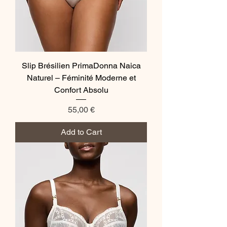
Slip Brésilien PrimaDonna Naica
Naturel – Féminité Moderne et
Confort Absolu
Price
55,00 €
Add to Cart