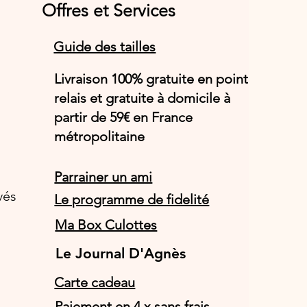
Offres et Services
Guide des tailles
Livraison 100% gratuite en point
relais et gratuite à domicile à
partir de 59€ en France
métropolitaine
Parrainer un ami
vés
Le programme de fidelité
Ma Box Culottes
Le Journal D'Agnès
Le Journal D'Agnès
Carte cadeau
Paiement en 4 x sans frais