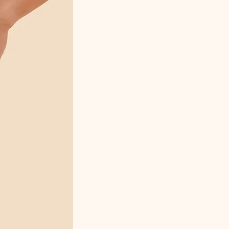
Le haut sans coutures pour un galbe
naturel
Les doubles bretelles et le bijou
coquillages et perles
Le bas taille haute avec fronces
ajustables
Son coloris émeraude lumineux et
raffiné
Composition
Polyamide – Élasthanne
Référence fabricant
M6-8430 – Lucia Émeraude (ensemble 2
pièces)