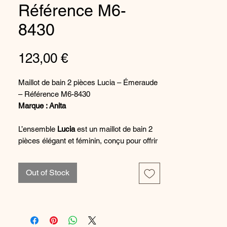
Référence M6-
8430
Price
123,00 €
Maillot de bain 2 pièces Lucia – Émeraude
– Référence M6-8430
Marque : Anita
L’ensemble
Lucia
est un maillot de bain 2
pièces élégant et féminin, conçu pour offrir
style et confort pendant les journées
ensoleillées. Il se compose d’un
haut de
Out of Stock
bikini Lucia
et d’un
bas Anny Bottom
,
proposés ensemble pour créer un look de
plage harmonieux et raffiné.
Le
haut de bikini Lucia
se distingue par son
bonnet sans coutures
, qui offre un galbe