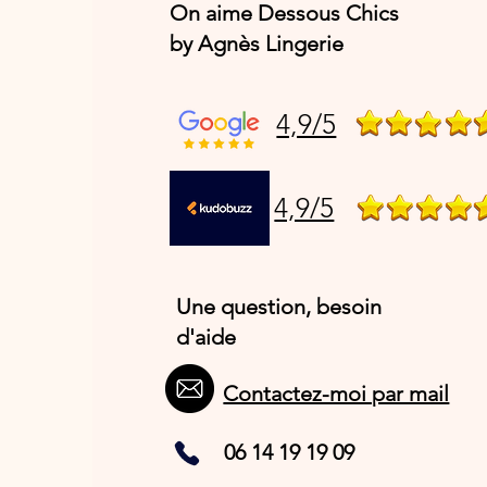
On aime Dessous Chics
by Agnès Lingerie
4,9/5
4,9/5
Une question, besoin
d'aide
Contactez-moi par mail
06 14 19 19 09