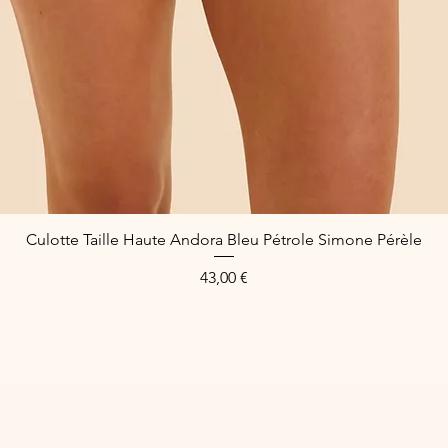
Culotte Taille Haute Andora Bleu Pétrole Simone Pérèle
Quick View
Price
43,00 €