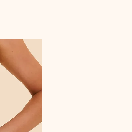
naturel et un confort optimal. Les
fronces
délicates
et les
doubles bretelles fines
apportent une touche élégante et moderne.
Un
élément décoratif avec coquillages et
perles
vient compléter le design pour un
esprit chic et estival.
Le
bas de bikini Anny Bottom
séduit par sa
taille haute confortable
et ses
fronces
latérales ajustables
grâce à de fins
cordons. Il s’adapte parfaitement à la
silhouette et assure un confort idéal tout au
long de la journée.
Dans son
coloris émeraude lumineux
, cet
ensemble crée un look de plage élégant,
parfait pour la piscine comme pour le bord
de mer.
On aime :
Son ensemble 2 pièces élégant et
féminin