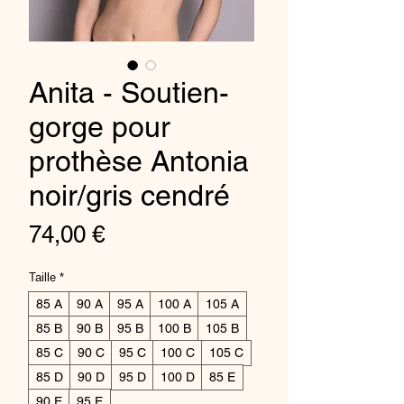
Anita - Soutien-
gorge pour
prothèse Antonia
noir/gris cendré
Price
74,00 €
Taille
*
85 A
90 A
95 A
100 A
105 A
85 B
90 B
95 B
100 B
105 B
85 C
90 C
95 C
100 C
105 C
85 D
90 D
95 D
100 D
85 E
90 E
95 E