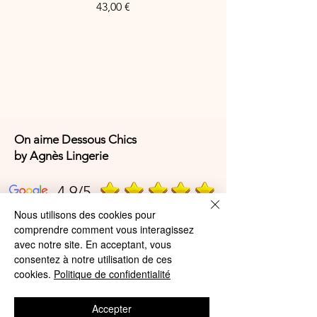
8% Élasthanne
Price
43,00 €
Référence Fabricant : 4705X
On aime Dessous Chics
by Agnès Lingerie
4,9/5
Nous utilisons des cookies pour
comprendre comment vous interagissez
4,9/5
avec notre site. En acceptant, vous
consentez à notre utilisation de ces
cookies.
Politique de confidentialité
Offres et Services
Accepter