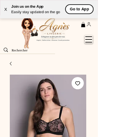
Livraison
GRATUITE
(à partir de 59€) à domicile par
Join us on the App
Go to App
X
Colissimo en France métropolitaine
Easily stay updated on the go