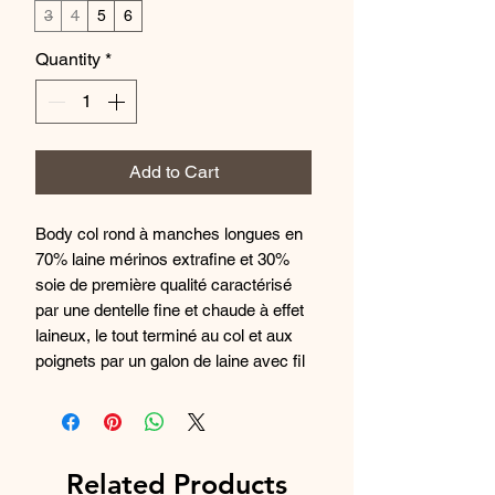
3
4
5
6
Quantity
*
Add to Cart
Body col rond à manches longues en
70% laine mérinos extrafine et 30%
soie de première qualité caractérisé
par une dentelle fine et chaude à effet
laineux, le tout terminé au col et aux
poignets par un galon de laine avec fil
lamé. Parfait à porter avec un jean
sous une veste si vous souhaitez un
style décontracté, ou avec un
pantalon plus classique et des
Related Products
chaussures décolletées pour un style