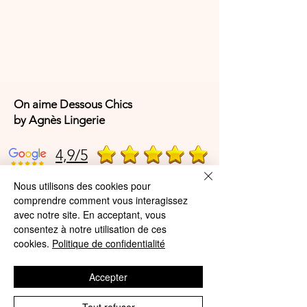
On aime Dessous Chics
by Agnès Lingerie
4,9/5
Nous utilisons des cookies pour
comprendre comment vous interagissez
4,9/5
avec notre site. En acceptant, vous
consentez à notre utilisation de ces
cookies.
Politique de confidentialité
Offres et Services
Accepter
A propos de nous
Protection des données