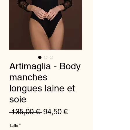
Artimaglia - Body
manches
longues laine et
soie
Regular
Sale
 135,00 € 
94,50 €
Price
Price
Taille
*