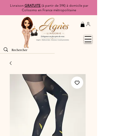
Livraison
GRATUITE
(à partir de 59€) à domicile par
Colissimo en France métropolitaine