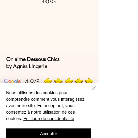
Price
43,00 €
On aime Dessous Chics
by Agnès Lingerie
4,9/5
Nous utilisons des cookies pour
comprendre comment vous interagissez
4,9/5
avec notre site. En acceptant, vous
consentez à notre utilisation de ces
cookies.
Politique de confidentialité
Offres et Services
Accepter
A propos de nous