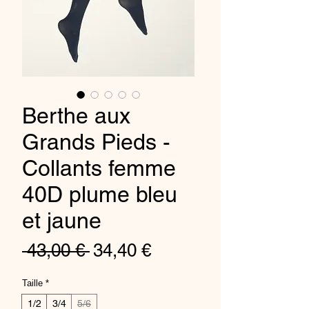
Berthe aux
Grands Pieds -
Collants femme
40D plume bleu
et jaune
Regular
Sale
 43,00 € 
34,40 €
Price
Price
Taille
*
1/2
3/4
5/6