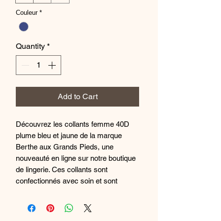
Couleur
*
Quantity
*
Add to Cart
Découvrez les collants femme 40D
plume bleu et jaune de la marque
Berthe aux Grands Pieds, une
nouveauté en ligne sur notre boutique
de lingerie. Ces collants sont
confectionnés avec soin et sont
parfaits pour ajouter une touche de
fantaisie à votre tenue. Le motif plume
bleu et jaune apporte une note de