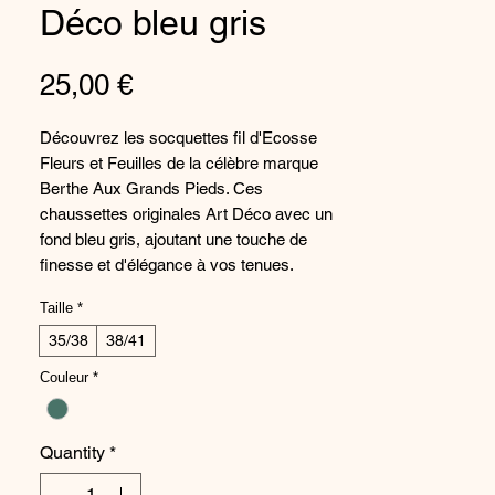
Déco bleu gris
Price
25,00 €
Découvrez les socquettes fil d'Ecosse
Fleurs et Feuilles de la célèbre marque
Berthe Aux Grands Pieds. Ces
chaussettes originales Art Déco avec un
fond bleu gris, ajoutant une touche de
finesse et d'élégance à vos tenues.
Confectionnées en fil d'Ecosse, ces
Taille
*
socquettes sont douces, confortables et
durables, parfaites pour accompagner vos
35/38
38/41
pieds tout au long de la journée. Avec
Couleur
*
Berthe Aux Grands Pieds, offrez à vos
pieds le meilleur de la qualité et du style
français. Commandez dès maintenant ces
Quantity
*
socquettes uniques et ajoutez une touche
de sophistication à votre collection de