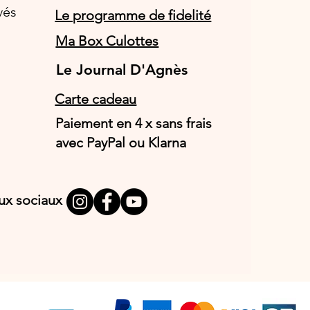
vés
Le programme de fidelité
Ma Box Culottes
Le Journal D'Agnès
Le Journal D'Agnès
Carte cadeau
Paiement en 4 x sans frais
avec PayPal ou Klarna
aux sociaux