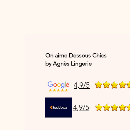
On aime Dessous Chics
by Agnès Lingerie
4,9/5
4,9/5