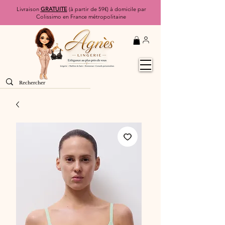
Livraison
GRATUITE
(à partir de 59€) à domicile par
Colissimo en France métropolitaine