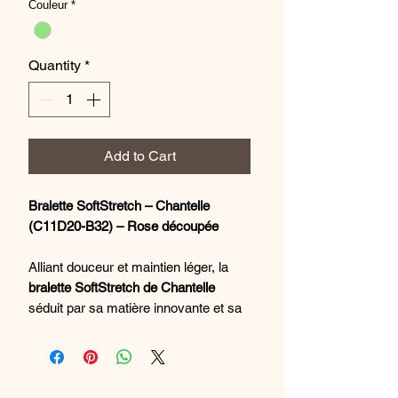
Couleur
*
Quantity
*
Add to Cart
Bralette SoftStretch – Chantelle
(C11D20-B32) – Rose découpée
Alliant douceur et maintien léger, la
bralette SoftStretch de Chantelle
séduit par sa matière innovante et sa
coupe moderne. Sans armatures, elle
offre une sensation seconde peau
grâce à son tissu ultra-extensible qui
s’adapte parfaitement à toutes les