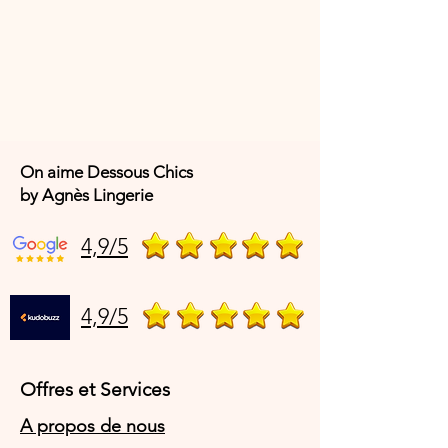
Composition :
80 % polyamide – 20 %
élasthanne
Code article fabricant :
C11D20-B32
On aime Dessous Chics
by Agnès Lingerie
4,9/5
4,9/5
Offres et Services
A propos de nous