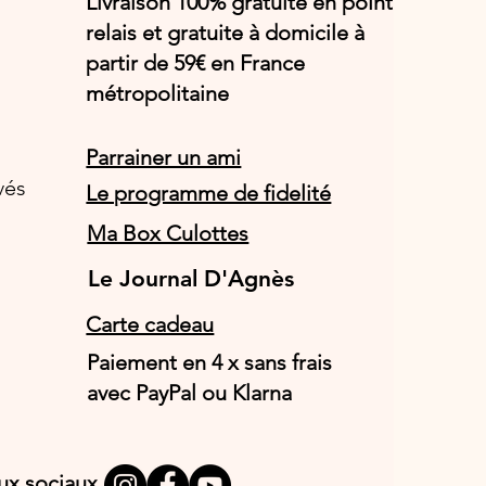
Livraison 100% gratuite en point
relais et gratuite à domicile à
partir de 59€ en France
métropolitaine
Parrainer un ami
vés
Le programme de fidelité
Ma Box Culottes
Le Journal D'Agnès
Le Journal D'Agnès
Carte cadeau
Paiement en 4 x sans frais
avec PayPal ou Klarna
aux sociaux