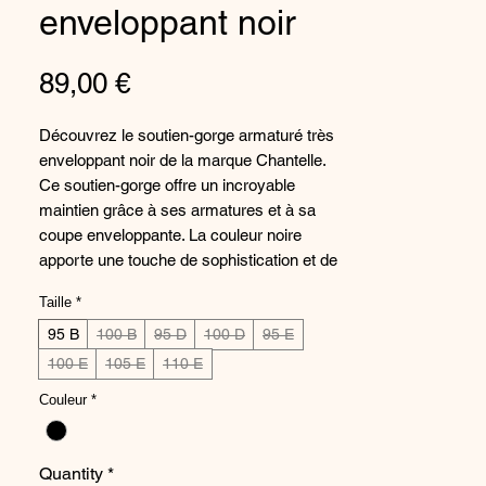
enveloppant noir
Price
89,00 €
Découvrez le soutien-gorge armaturé très
enveloppant noir de la marque Chantelle.
Ce soutien-gorge offre un incroyable
maintien grâce à ses armatures et à sa
coupe enveloppante. La couleur noire
apporte une touche de sophistication et de
séduction à ce sous-vêtement. Conçu pour
Taille
*
épouser parfaitement les formes de votre
buste, ce soutien-gorge offre un confort
95 B
100 B
95 D
100 D
95 E
optimal au quotidien. Ajoutez une touche
100 E
105 E
110 E
de style et de féminité à votre garde-robe
Couleur
*
avec ce magnifique soutien-gorge
Chantelle.
Quantity
*
Composition :