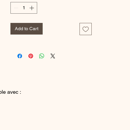
Dentelle : 84% Polyamide 16%
Élastanne
Dentelle bonnet dos : 88% Polyamide
12% Élastanne
Add to Cart
Tulle : 100% Polyester
Référence Fabricant : C13XMU
le avec :