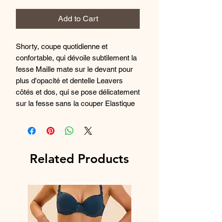
Add to Cart
Shorty, coupe quotidienne et
confortable, qui dévoile subtilement la
fesse Maille mate sur le devant pour
plus d'opacité et dentelle Leavers
côtés et dos, qui se pose délicatement
sur la fesse sans la couper Elastique
à la taille Devant décoré d'un noeud
avec bijou "C" Evidé triangle au dos,
orné d'un élastique et d'un bijou Fond
de slip coton GOTS
Related Products
Shorty en maille mate sur le devant
pour plus d'opacité Dentelle Leavers
côtés et dos, la dentelle se pose
délicatement sur la fesse sans la
couper Elastique à la taille Devant