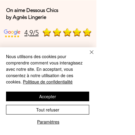
On aime Dessous Chics
by Agnès Lingerie
4,9/5
4,9/5
Nous utilisons des cookies pour
comprendre comment vous interagissez
avec notre site. En acceptant, vous
Offres et Services
consentez à notre utilisation de ces
cookies.
Politique de confidentialité
A propos de nous
Accepter
Protection des données
Mentions légales
Tout refuser
CGV
Paramètres
Phone
Email
© Agnès Lingerie – Tous droits