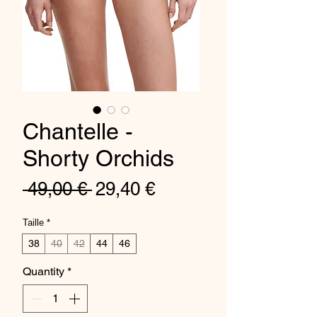
Chantelle -
Shorty Orchids
Regular
Sale
 49,00 € 
29,40 €
Price
Price
Taille
*
38
40
42
44
46
Quantity
*