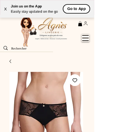
Livraison
GRATUITE
(à partir de 59€) à domicile par
Join us on the App
Go to App
X
Colissimo en France métropolitaine
Easily stay updated on the go