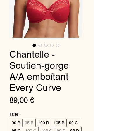
Chantelle -
Soutien-gorge
A/A emboîtant
Every Curve
Price
89,00 €
Taille
*
90 B
95 B
100 B
105 B
90 C
95 C
100 C
105 C
90 D
95 D