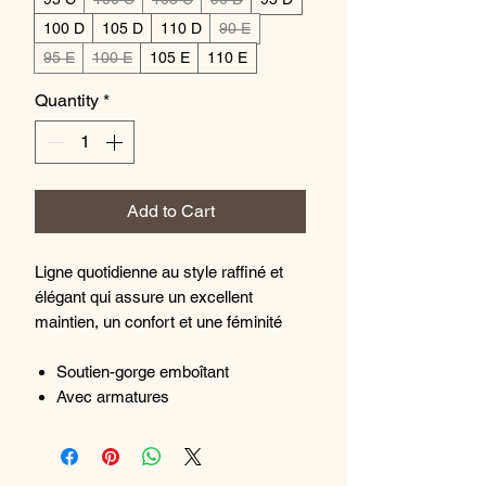
100 D
105 D
110 D
90 E
95 E
100 E
105 E
110 E
Quantity
*
Add to Cart
Ligne quotidienne au style raffiné et
élégant qui assure un excellent
maintien, un confort et une féminité
Soutien-gorge emboîtant
Avec armatures
Couvrance rassurante et poitrine
recentrée et galbée
Bonnets ornés d'une délicate