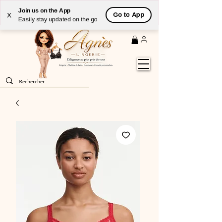
Livraison
GRATUITE
(à partir de 59€) à domicile par
Join us on the App
Go to App
X
Colissimo en France métropolitaine
Easily stay updated on the go