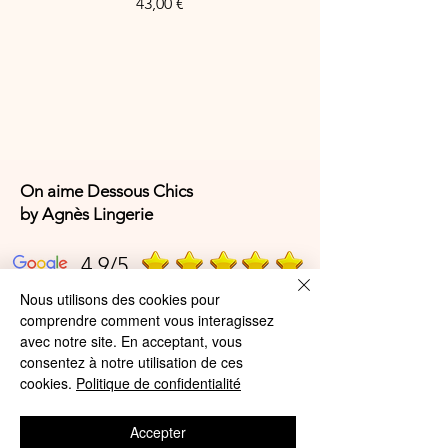
Price
43,00 €
On aime Dessous Chics
by Agnès Lingerie
4,9/5
Nous utilisons des cookies pour
comprendre comment vous interagissez
4,9/5
avec notre site. En acceptant, vous
consentez à notre utilisation de ces
cookies.
Politique de confidentialité
Offres et Services
Accepter
A propos de nous