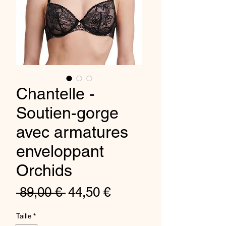
Chantelle -
Soutien-gorge
avec armatures
enveloppant
Orchids
Regular
Sale
 89,00 € 
44,50 €
Price
Price
Taille
*