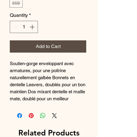
85B
Quantity
*
Add to Cart
Soutien-gorge enveloppant avec
armatures, pour une poitrine
naturellement galbée Bonnets en
dentelle Leavers, doublés pour un bon
maintien Dos mixant dentelle et maille
mate, doublé pour un meilleur
maintien Bretelles fantaisie réglables
sur toute la longueur, et bijoux dorés
Entre-seins décoré d'un noeud avec
bijou "C"
Related Products
Construction sur base Bonnets en