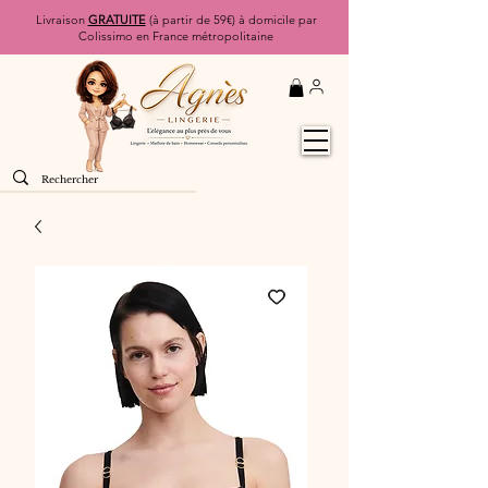
Livraison
GRATUITE
(à partir de 59€) à domicile par
Colissimo en France métropolitaine