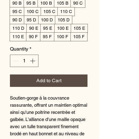
90 B
95 B
100 B
105 B
90 C
95 C
100 C
105 C
110 C
90 D
95 D
100 D
105 D
110 D
90 E
95 E
100 E
105 E
110 E
90 F
95 F
100 F
105 F
Quantity
*
Add to Cart
Soutien-gorge à la couvrance
rassurante, offrant un maintien optimal
ainsi qu'une poitrine recentrée et
galbée. L'alliance d'une maille opaque
avec un tulle transparent finement
brodé en haut bonnet et au niveau de