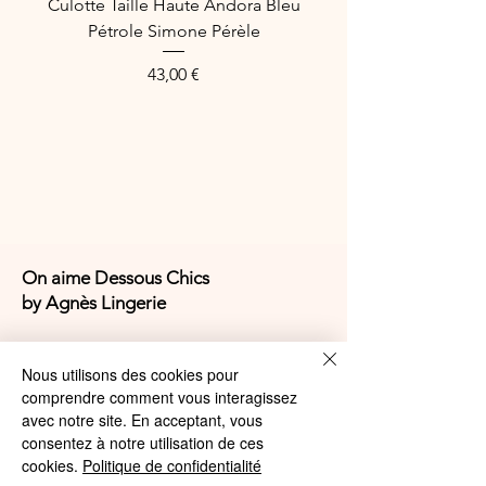
Culotte Taille Haute Andora Bleu
Élasthanne maille doublure bonnet
Pétrole Simone Pérèle
100% Polyamide, maille dos 75%
Polyamide 25% Élasthanne
Price
43,00 €
On aime Dessous Chics
by Agnès Lingerie
4,9/5
Nous utilisons des cookies pour
comprendre comment vous interagissez
avec notre site. En acceptant, vous
4,9/5
consentez à notre utilisation de ces
cookies.
Politique de confidentialité