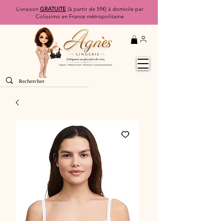
Livraison
GRATUITE
(à partir de 59€) à domicile par
Colissimo en France métropolitaine