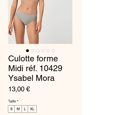
Culotte forme
Midi réf. 10429
Ysabel Mora
Price
13,00 €
Taille
*
S
M
L
XL