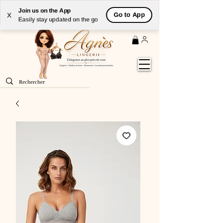
Livraison
GRATUITE
(à partir de 59€) à domicile par
Join us on the App
Go to App
X
Colissimo en France métropolitaine
Easily stay updated on the go