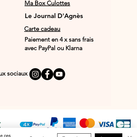
Ma Box Culottes
Le Journal D'Agnès
Le Journal D'Agnès
Carte cadeau
Paiement en 4 x sans frais
avec PayPal ou Klarna
aux sociaux
T
E
de ces