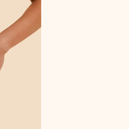
POLYESTER
MAILLE FOND EXTÉRIEUR 96% COTON
4% ÉLASTHANNE