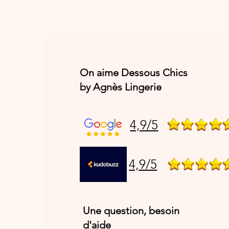
On aime Dessous Chics
by Agnès Lingerie
4,9/5
4,9/5
Une question, besoin
d'aide