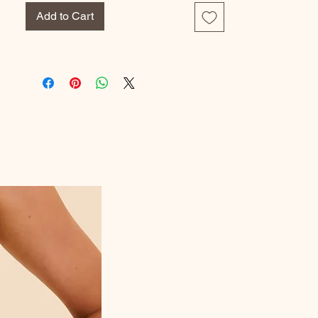
Conseils d'entretien :
Add to Cart
Lavez votre culotte en machine à laver à
30° max avant la première utilisation. Une
fois utilisée, rincez votre culotte à l'eau
froide <30° jusqu'à ce qu'elle soit propre.
Puis, lavez dans votre machine à laver à
30° max (n'utilisez pas d'adoucisseur de
tissu). Enfin, suspendre votre culotte pour
la faire sécher (pas de sèche linge). Pas de
repassage.
Composition :
MAILLE DOS DEVANT 75% POLYAMIDE
25% ÉLASTHANNE
DENTELLE 85% POLYAMIDE 15%
ÉLASTHANNE
MAILLE FOND INTÉRIEUR 81%
POLYESTER 19% POLYURÉTHANE
MAILLE 77% VISCOSE 23%