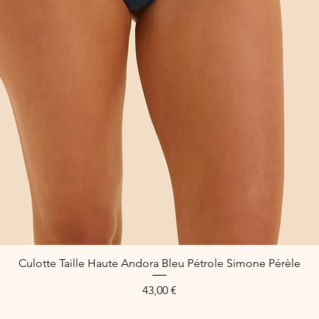
Culotte Taille Haute Andora Bleu Pétrole Simone Pérèle
Quick View
Price
43,00 €