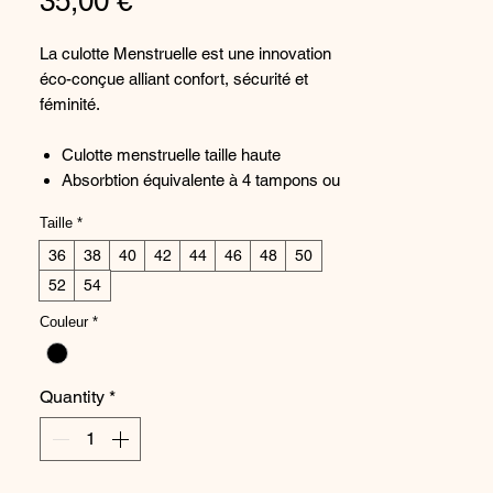
Price
35,00 €
La culotte Menstruelle est une innovation
éco-conçue alliant confort, sécurité et
féminité.
Culotte menstruelle taille haute
Absorbtion équivalente à 4 tampons ou
environ 12h de sécurité
Taille
*
En maille recyclée ultra douce et
36
bordure graphique extensible
38
40
42
44
46
48
50
Finitions thermocollées au niveau du
52
54
tour de cuisses pour une invisibilité
Couleur
*
totale sous les vêtements
Tissus certifiés STANDARD 100 by
OEKO-TEX et sans nano particules
Quantity
*
d'argent
Conseil : Prendre sa taille habituelle
Création Française