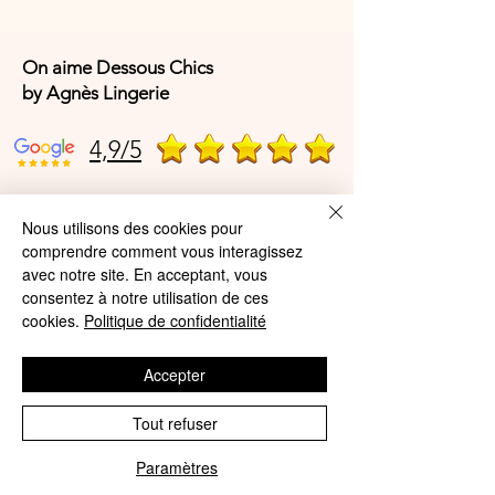
On aime Dessous Chics
by Agnès Lingerie
4,9/5
4,9/5
Nous utilisons des cookies pour
comprendre comment vous interagissez
avec notre site. En acceptant, vous
consentez à notre utilisation de ces
Offres et Services
cookies.
Politique de confidentialité
A propos de nous
Accepter
Protection des données
Tout refuser
Mentions légales
CGV
Paramètres
Phone
Email