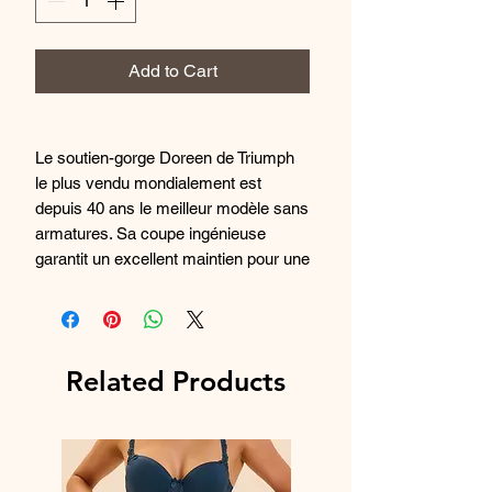
Add to Cart
Le soutien-gorge Doreen de Triumph
le plus vendu mondialement est
depuis 40 ans le meilleur modèle sans
armatures. Sa coupe ingénieuse
garantit un excellent maintien pour une
poitrine généreuse. Doreen existe en
taille 85 à 125 cm et en bonnets B à
G. Photographie retouchée.
Related Products
Composition:
80% Polyamide,
13%
Élasthane,
7% Coton
Ref. :
10166213