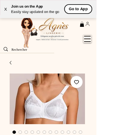
Livraison
GRATUITE
(à partir de 59€) à domicile par
Join us on the App
Go to App
X
Colissimo en France métropolitaine
Easily stay updated on the go