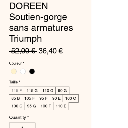
DOREEN
Soutien-gorge
sans armatures
Triumph
Regular
Sale
 52,00 € 
36,40 €
Price
Price
Couleur
*
Taille
*
115 F
115 G
110 G
90 G
85 B
105 F
95 F
90 E
100 C
100 G
95 G
100 F
110 E
Quantity
*