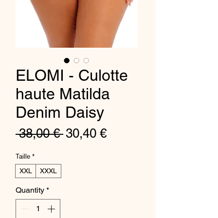
ELOMI - Culotte
haute Matilda
Denim Daisy
Regular
Sale
 38,00 € 
30,40 €
Price
Price
Taille
*
XXL
XXXL
Quantity
*