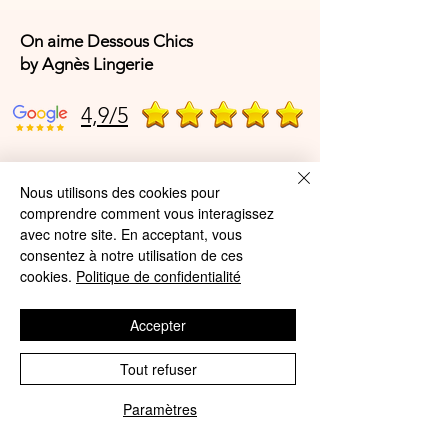
Daisy qui sent bon le printemps dans
son coloris denim délavé facile à
On aime Dessous Chics
porter, rehaussé de reflets argentés
by Agnès Lingerie
illuminant des marguerites brodées
romantiques. Plongez dans cette
4,9/5
fantastique collection de lingerie pour
beautés épanouies créée par Elomi
lingerie !
4,9/5
Nous utilisons des cookies pour
comprendre comment vous interagissez
Coloris : Denim Daisy (DNY)
avec notre site. En acceptant, vous
consentez à notre utilisation de ces
Offres et Services
Composition : 67% polyamide, 20%
cookies.
Politique de confidentialité
coton, 9% polyester, 4% élasthanne.
A propos de nous
Accepter
Protection des données
Réf. : EL8906-DNY
Mentions légales
Tout refuser
CGV
Paramètres
Phone
Email
© Agnès Lingerie – Tous droits