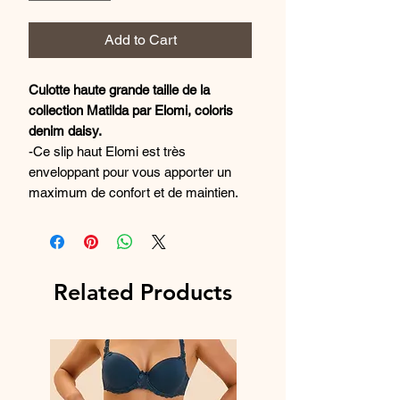
Add to Cart
Culotte haute grande taille de la
collection Matilda par Elomi, coloris
denim daisy.
-Ce slip haut Elomi est très
enveloppant pour vous apporter un
maximum de confort et de maintien.
Au dos, le tulle tonique est transparent
pour prendre la vie du côté glamour et
faire chavirer vos admirateurs !
Devant pour plus de discrétion et de
Related Products
confort, un jersey de coton occultant
protège votre intimité tandis que deux
empiècements transparents sur les
côtés brodés de motifs marguerites
bleues ciel aux reflets brillants
apportant plus de légèreté et de