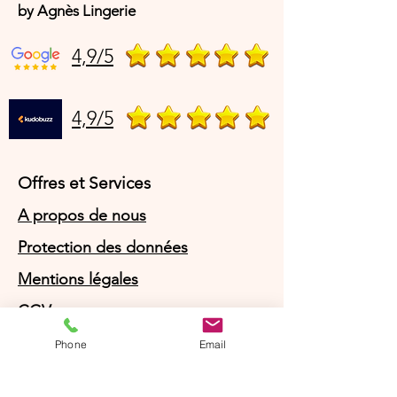
by Agnès Lingerie
4,9/5
4,9/5
Offres et Services
A propos de nous
Protection des données
Mentions légales
CGV
© Agnès Lingerie – Tous droits
Phone
Email
réservés