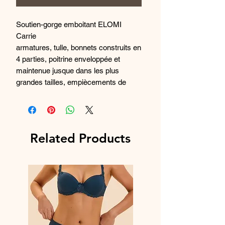
Soutien-gorge emboitant ELOMI
Carrie
armatures, tulle, bonnets construits en
4 parties, poitrine enveloppée et
maintenue jusque dans les plus
grandes tailles, empiècements de
broderie florale, petit nœud à l'entre-
bonnets, dos cheminée élastiqué,
larges bretelles extensibles et
réglables.
Related Products
À propos de Carrie
:
Inspirée du style Regency moderne et
de la tendance maximaliste, Carrie
présente une ligne utilisant une
technologie d'impression de précision
pour créer une broderie florale
éclatante.