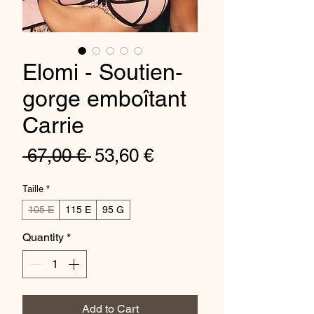
Elomi - Soutien-
gorge emboîtant
Carrie
Regular
Sale
 67,00 € 
53,60 €
Price
Price
Taille
*
105 E
115 E
95 G
Quantity
*
Add to Cart