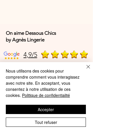
On aime Dessous Chics
by Agnès Lingerie
4,9/5
Nous utilisons des cookies pour
4,9/5
comprendre comment vous interagissez
avec notre site. En acceptant, vous
consentez à notre utilisation de ces
cookies.
Politique de confidentialité
Offres et Services
A propos de nous
Accepter
Protection des données
Tout refuser
Mentions légales