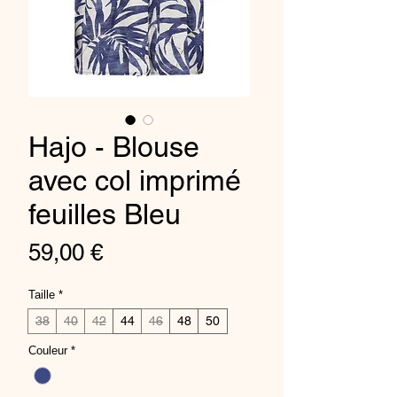
Hajo - Blouse
avec col imprimé
feuilles Bleu
Price
59,00 €
Taille
*
38
40
42
44
46
48
50
Couleur
*