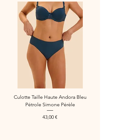
incontournable pour toute amoureuse
de la mode.
(Taile Française)
Culotte Taille Haute Andora Bleu
Pétrole Simone Pérèle
Price
43,00 €