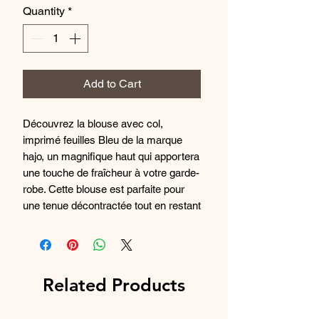
Quantity
*
Add to Cart
Découvrez la blouse avec col,
imprimé feuilles Bleu de la marque
hajo, un magnifique haut qui apportera
une touche de fraîcheur à votre garde-
robe. Cette blouse est parfaite pour
une tenue décontractée tout en restant
élégante. Son motif feuilles apporte
une touche de nature et de douceur à
votre look. Confortable et tendance,
cette blouse est idéale pour toutes les
Related Products
occasions. Fabriquée avec des
matériaux de haute qualité, elle est un