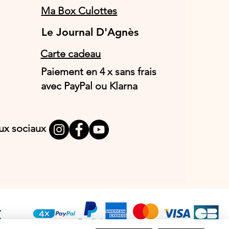
Ma Box Culottes
Le Journal D'Agnès
Le Journal D'Agnès
Carte cadeau
Paiement en 4 x sans frais
avec PayPal ou Klarna
aux sociaux
T
E