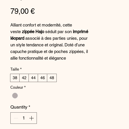
Price
79,00 €
Alliant confort et modernité, cette
veste
zippée Hajo
séduit par son
imprimé
léopard
associé à des parties unies, pour
un style tendance et original. Doté d’une
capuche pratique et de poches zippées, il
allie fonctionnalité et élégance
décontractée. Sa matière douce et
Taille
*
extensible assure un confort optimal au
quotidien.
38
42
44
46
48
Couleur
*
✔ Imprimé léopard et uni pour un look
moderne et raffiné
✔ Capuche pratique pour un style
Quantity
*
sportswear élégant
✔ Poches zippées fonctionnelles et
discrètes