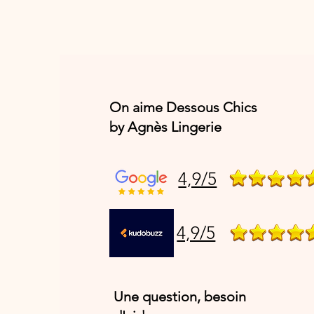
On aime Dessous Chics
by Agnès Lingerie
4,9/5
4,9/5
Une question, besoin