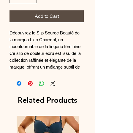
Add to Cart
Découvrez le Slip Source Beauté de
la marque Lise Charmel, un
incontournable de la lingerie féminine.
Ce slip de couleur écru est issu de la
collection raffinée et élégante de la
marque, offrant un mélange subtil de
confort et de sensualité. Conçu avec
des matières douces et de haute
qualité, ce slip est parfait pour se
sentir belle et confiante au quotidien.
Related Products
Laissez-vous séduire par le savoir-
faire et l'attention aux détails de Lise
Charmel avec ce magnifique sous-
vêtement. Commandez dès
maintenant pour ajouter une touche de