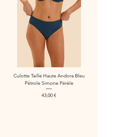
lux à votre tiroir à sous-vêtements.
Composition :
62% Polyamide
19 Elastanne
11% Coton
8% Polyester
Référence Fabricant : ACH0272
Culotte Taille Haute Andora Bleu
Pétrole Simone Pérèle
Price
43,00 €