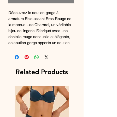
Découvrez le soutien-gorge à
armature Eblouissant Eros Rouge de
la marque Lise Charmel, un véritable
bijou de lingerie. Fabriqué avec une
dentelle rouge sensuelle et élégante,
ce soutien-gorge apporte un soutien
optimal tout en étant incroyablement
séduisant. La marque Lise Charmel
est reconnue pour ses créations de
haute qualité, offrant un équilibre
Related Products
parfait entre confort et glamour. Ce
soutien-gorge mettra en valeur votre
silhouette avec son design raffiné et
ses détails délicats, en faisant un
incontournable pour votre tiroir de
lingerie. Parfait pour une soirée
spéciale ou pour se sentir irrésistible
au quotidien, ce soutien-gorge saura