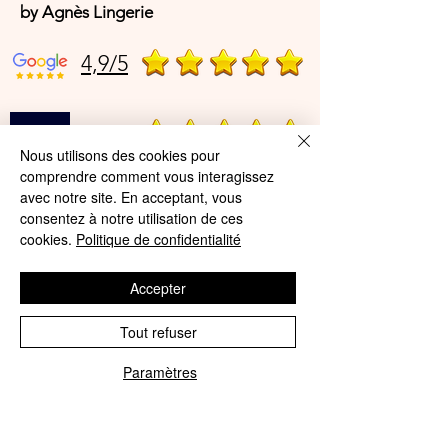
by Agnès Lingerie
4,9/5
4,9/5
Nous utilisons des cookies pour
comprendre comment vous interagissez
avec notre site. En acceptant, vous
Offres et Services
consentez à notre utilisation de ces
cookies.
Politique de confidentialité
A propos de nous
Protection des données
Accepter
Mentions légales
Tout refuser
CGV
Paramètres
© Agnès Lingerie – Tous droits
Phone
Email
réservés