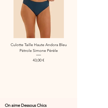
ajouter une touche de luxe à votre
collection de lingerie.
Composition :
63% Polyamide
28% Polyester
9% Elasthanne
Culotte Taille Haute Andora Bleu
Référence Fabricant : ACH6095
Pétrole Simone Pérèle
Price
43,00 €
On aime Dessous Chics