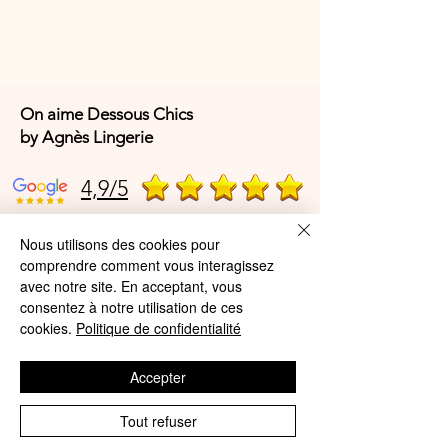
On aime Dessous Chics
by Agnès Lingerie
4,9/5
Nous utilisons des cookies pour
4,9/5
comprendre comment vous interagissez
avec notre site. En acceptant, vous
consentez à notre utilisation de ces
cookies.
Politique de confidentialité
Offres et Services
A propos de nous
Accepter
Protection des données
Tout refuser
Mentions légales