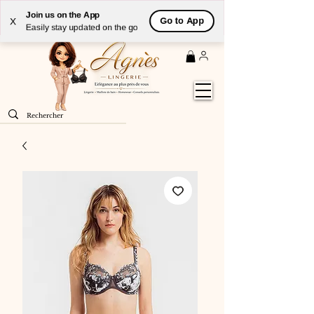
Livraison
GRATUITE
(à partir de 59€) à domicile par
Join us on the App
Go to App
X
Colissimo en France métropolitaine
Easily stay updated on the go