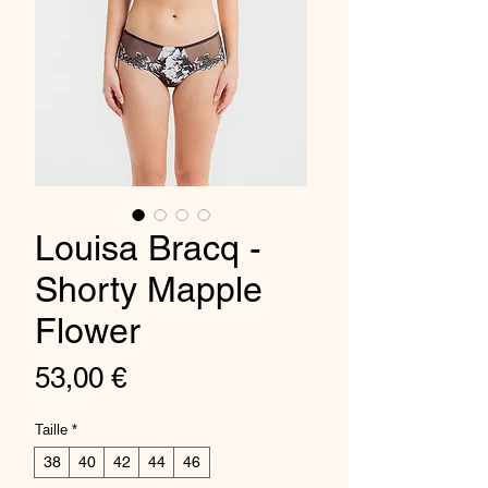
Louisa Bracq -
Shorty Mapple
Flower
Price
53,00 €
Taille
*
38
40
42
44
46