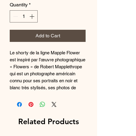
Quantity
*
Add to Cart
Le shorty de la ligne Mapple Flower
est inspiré par l’œuvre photographique
« Flowers » de Robert Mapplethrope
qui est un photographe américain
connu pour ses portraits en noir et
blanc très stylisés, ses photos de
fleurs et ses nus masculins.
La tenue sera assurée par le tour de
taille élastiqué pour un maintien idéal
au quotidien.
Related Products