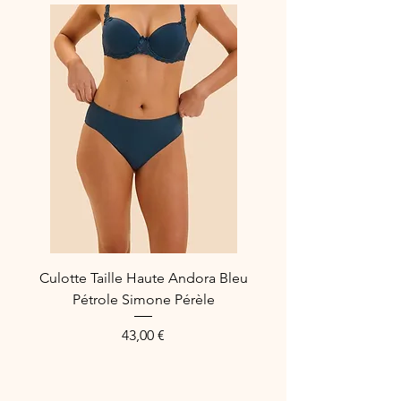
Compositions :
31% Polyamide - 51%
Polyester - 6% Cotton - 12% Elastane
Référence fabricant :
504*40
Culotte Taille Haute Andora Bleu
Pétrole Simone Pérèle
Price
43,00 €