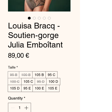
Louisa Bracq -
Soutien-gorge
Julia Emboîtant
Price
89,00 €
Taille
*
95 B
100 B
105 B
95 C
100 C
105 C
95 D
100 D
105 D
95 E
100 E
105 E
Quantity
*