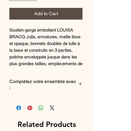
Add to Cart
Soutien-gorge emboitant LOUISA
BRACQ Julia, armatures, maille lisse
et opaque, bonnets doublés de tulle à
la base et construits en 3 parties,
poitrine enveloppée jusque dans les
plus grandes tailles, empiècements de
tulle sur le haut des bonnets, broderie
incrustée de lurex scintillant, petit
Complétez votre ensemble avec
nœud à l'entre-bonnets, bretelles
:
extensibles et réglables
Le Shorty
ou
La Culotte
À propos de Julia : Issue d'un savoir-
faire d'exception, cette ligne raffinée
au motif hypnotisant conjugue à la
Related Products
perfection bien-être et élégance.