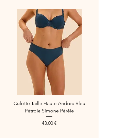
Couleur :
Bronze
Composition :
62% Polyamide,
27% Polyester et 11% Élasthanne
Référence marque :
47701 BRZ
Culotte Taille Haute Andora Bleu
Pétrole Simone Pérèle
Price
43,00 €