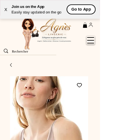
Livraison
GRATUITE
(à partir de 59€) à domicile par
Join us on the App
Go to App
X
Colissimo en France métropolitaine
Easily stay updated on the go