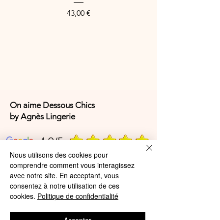
Price
43,00 €
On aime Dessous Chics
by Agnès Lingerie
4,9/5
Nous utilisons des cookies pour
comprendre comment vous interagissez
4,9/5
avec notre site. En acceptant, vous
consentez à notre utilisation de ces
cookies.
Politique de confidentialité
Offres et Services