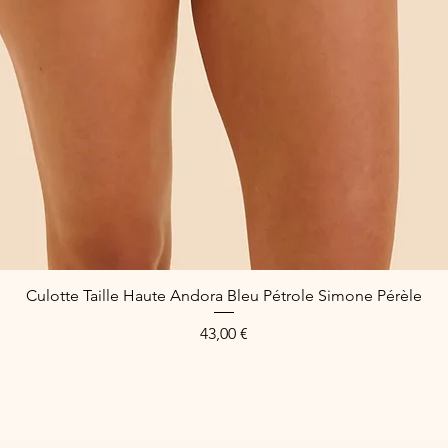
Culotte Taille Haute Andora Bleu Pétrole Simone Pérèle
Quick View
Price
43,00 €