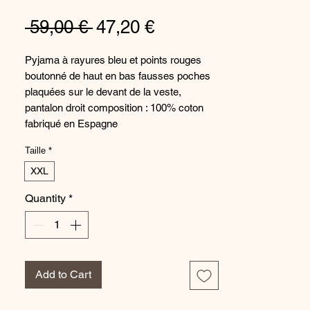
Regular
Sale
 59,00 € 
47,20 €
Price
Price
Pyjama à rayures bleu et points rouges 
boutonné de haut en bas fausses poches 
plaquées sur le devant de la veste, 
pantalon droit composition : 100% coton 
fabriqué en Espagne
Taille
*
XXL
Quantity
*
Add to Cart