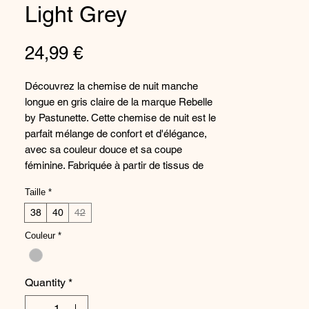
Light Grey
Price
24,99 €
Découvrez la chemise de nuit manche
longue en gris claire de la marque Rebelle
by Pastunette. Cette chemise de nuit est le
parfait mélange de confort et d'élégance,
avec sa couleur douce et sa coupe
féminine. Fabriquée à partir de tissus de
haute qualité, cette chemise de nuit vous
Taille
*
procurera une sensation de douceur et de
bien-être tout au long de la nuit. Que vous
38
40
42
passiez vos nuits à vous reposer ou à
Couleur
*
vous détendre, cette chemise de nuit sera
votre alliée pour des nuits paisibles et
confortables. N'hésitez plus et offrez-vous
Quantity
*
cette chemise de nuit divinement
confortable et chic.