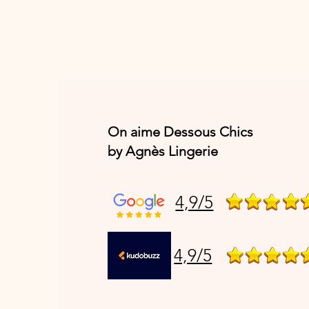
On aime Dessous Chics
by Agnès Lingerie
4,9/5
4,9/5