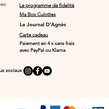
vés
Le programme de fidelité
Ma Box Culottes
Le Journal D'Agnès
Le Journal D'Agnès
Carte cadeau
Paiement en 4 x sans frais
avec PayPal ou Klarna
aux sociaux