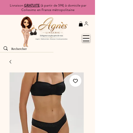
Livraison
GRATUITE
(à partir de 59€) à domicile par
Colissimo en France métropolitaine