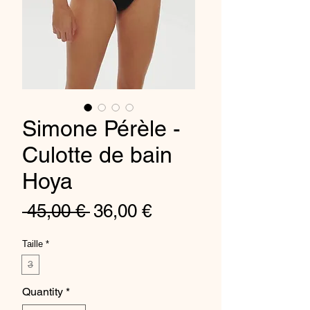
Simone Pérèle -
Culotte de bain
Hoya
Regular
Sale
 45,00 € 
36,00 €
Price
Price
Taille
*
3
Quantity
*