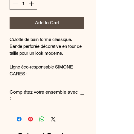
Add to Cart
Culotte de bain forme classique.
Bande perforée décorative en tour de
taille pour un look moderne.
Ligne éco-responsable SIMONE
CARES :
La matière principale de ce produit
contient au moins 45% de polyamide
Complétez votre ensemble avec
recyclé.
:
Référence fabriquant : 1EAB70_015
Le soutien-gorge de bain Hoya