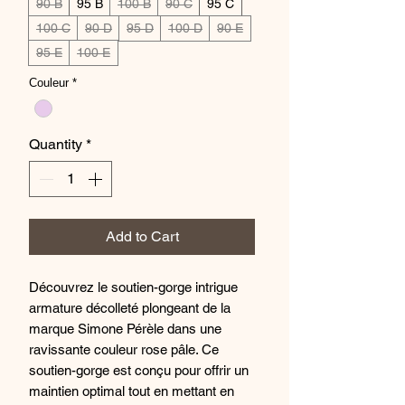
90 B
95 B
100 B
90 C
95 C
100 C
90 D
95 D
100 D
90 E
95 E
100 E
Couleur
*
Quantity
*
Add to Cart
Découvrez le soutien-gorge intrigue
armature décolleté plongeant de la
marque Simone Pérèle dans une
ravissante couleur rose pâle. Ce
soutien-gorge est conçu pour offrir un
maintien optimal tout en mettant en