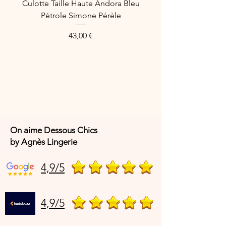
Culotte Taille Haute Andora Bleu
Pétrole Simone Pérèle
Price
43,00 €
On aime Dessous Chics
by Agnès Lingerie
4,9/5
4,9/5