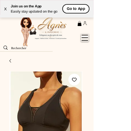
Livraison
GRATUITE
(à partir de 59€) à domicile par
Join us on the App
Go to App
X
Colissimo en France métropolitaine
Easily stay updated on the go