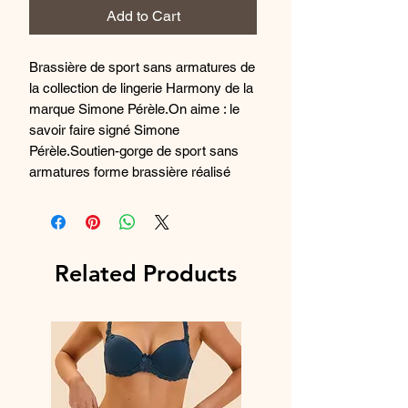
Add to Cart
Brassière de sport sans armatures de 
la collection de lingerie Harmony de la 
marque Simone Pérèle.On aime : le 
savoir faire signé Simone 
Pérèle.Soutien-gorge de sport sans 
armatures forme brassière réalisé 
dans une maille bouclette absorbante 
et respirante au séchage 
rapide.L’incrustation de fil lurex rosé 
associée à des empiècements de 
Related Products
dentelle élastique, apporte à la ligne 
Harmony une féminité et une 
sensualité inattendue.La brassière 
légère, sans armatures, assure un 
bon maintien, souple et discret pour 
une grande liberté de 
mouvement.Maille adaptée au sport : 