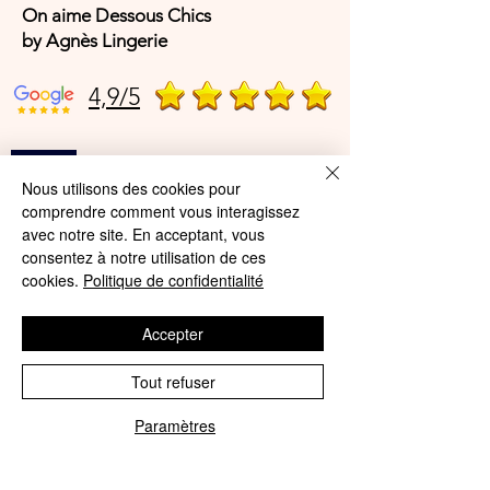
On aime Dessous Chics
by Agnès Lingerie
4,9/5
4,9/5
Nous utilisons des cookies pour
comprendre comment vous interagissez
avec notre site. En acceptant, vous
Offres et Services
consentez à notre utilisation de ces
cookies.
Politique de confidentialité
A propos de nous
Protection des données
Accepter
Mentions légales
Tout refuser
CGV
Paramètres
Phone
Email
© Agnès Lingerie – Tous droits
réservés