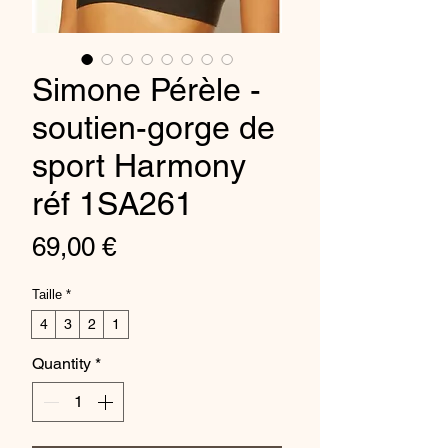
Simone Pérèle -
soutien-gorge de
sport Harmony
réf 1SA261
Price
69,00 €
Taille
*
4
3
2
1
Quantity
*