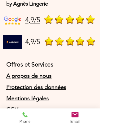
by Agnès Lingerie
4,9/5
4,9/5
Offres et Services
A propos de nous
Protection des données
Mentions légales
CGV
© Agnès Lingerie – Tous droits
Phone
Email
réservés