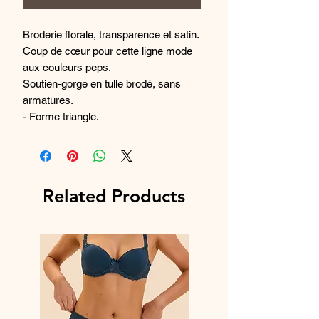
Broderie florale, transparence et satin.
Coup de cœur pour cette ligne mode
aux couleurs peps.
Soutien-gorge en tulle brodé, sans
armatures.
- Forme triangle.
- Galbe naturel.
- Bonnets avec motifs brodés.
- Sans armatures, sans coques.
- Bretelles réglables.
Related Products
Matières certifiées Oeko-Tex®.
Composition : 80% polyester, 17%
polyamide et 3% elasthanne