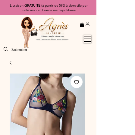
Livraison
GRATUITE
(à partir de 59€) à domicile par
Colissimo en France métropolitaine