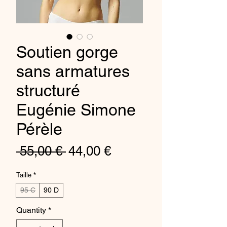
Soutien gorge
sans armatures
structuré
Eugénie Simone
Pérèle
Regular
Sale
 55,00 € 
44,00 €
Price
Price
Taille
*
95 C
90 D
Quantity
*