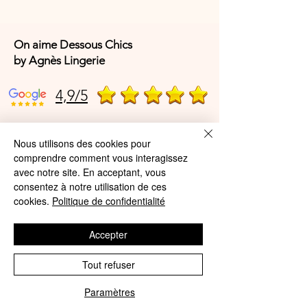
6% polyamide recyclé
6% elasthanne
5% polyamide
On aime Dessous Chics
1% elasthanne recyclé
by Agnès Lingerie
4,9/5
4,9/5
Nous utilisons des cookies pour
comprendre comment vous interagissez
avec notre site. En acceptant, vous
consentez à notre utilisation de ces
Offres et Services
cookies.
Politique de confidentialité
A propos de nous
Accepter
Protection des données
Tout refuser
Mentions légales
CGV
Paramètres
Phone
Email