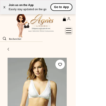
Livraison
GRATUITE
(à partir de 59€) à domicile par
Join us on the App
Go to App
X
Colissimo en France métropolitaine
Easily stay updated on the go