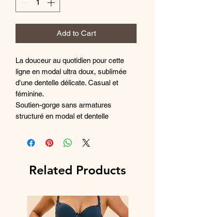
Add to Cart
La douceur au quotidien pour cette
ligne en modal ultra doux, sublimée
d'une dentelle délicate. Casual et
féminine.
Soutien-gorge sans armatures
structuré en modal et dentelle
fabriquée à partir de fibres recyclées.
- Forme enveloppante.
- Décolleté plongeant.
- Confort, douceur et maintien.
Related Products
- Bonnets en modal doublés coton.
- Sanglage intérieur pour plus de
maintien.
- Sans armatures, sans coques.
Matières certifiées Oeko-Tex®.