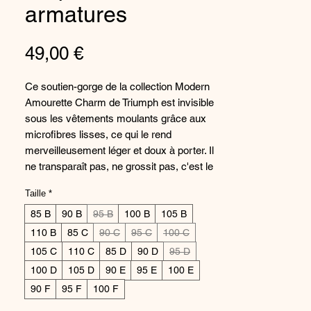
armatures
Price
49,00 €
Ce soutien-gorge de la collection Modern
Amourette Charm de Triumph est invisible
sous les vêtements moulants grâce aux
microfibres lisses, ce qui le rend
merveilleusement léger et doux à porter. Il
ne transparaît pas, ne grossit pas, c'est le
soutien-gorge idéal pour les femmes aux
Taille
*
tailles de bonnets généreuses.
85 B
Soutien-gorge aux armatures
90 B
95 B
100 B
105 B
sculptantes et aux bonnets finement
110 B
85 C
90 C
95 C
100 C
rembourrés
105 C
110 C
85 D
90 D
95 D
Bonnets en microfibres lisses avec un
100 D
105 D
90 E
95 E
100 E
intérieur doux
90 F
95 F
100 F
Également disponible en grandes tailles
de bonnet