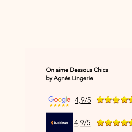
On aime Dessous Chics
by Agnès Lingerie
4,9/5
4,9/5