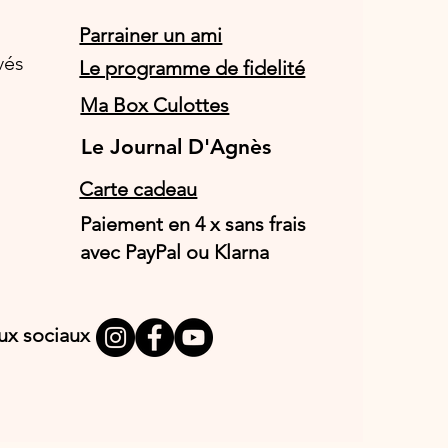
Parrainer un ami
vés
Le programme de fidelité
Ma Box Culottes
Le Journal D'Agnès
Le Journal D'Agnès
Carte cadeau
Paiement en 4 x sans frais
avec PayPal ou Klarna
aux sociaux