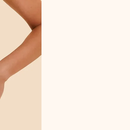
Ref.: 10198845 (7613141873964)
Composition : 58% Polyamide , 25%
Polyester , 17% Élasthane