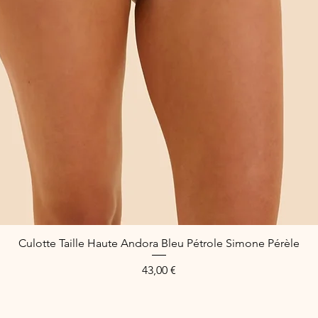
Culotte Taille Haute Andora Bleu Pétrole Simone Pérèle
Quick View
Price
43,00 €