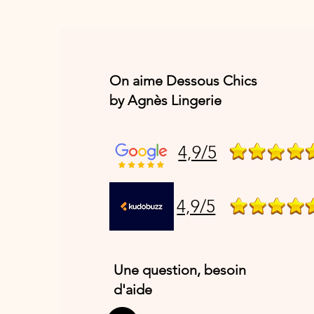
On aime Dessous Chics
by Agnès Lingerie
4,9/5
4,9/5
Une question, besoin
d'aide