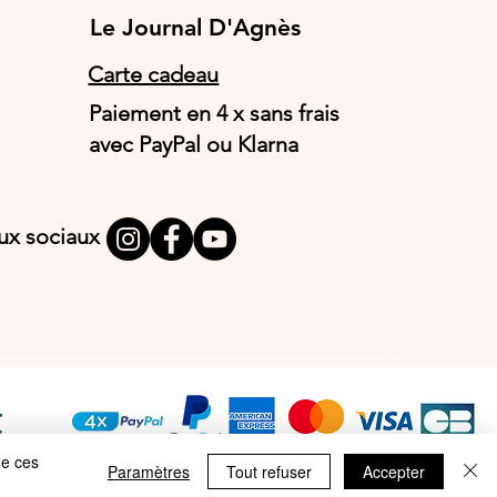
Le Journal D'Agnès
Le Journal D'Agnès
Carte cadeau
Paiement en 4 x sans frais
avec PayPal ou Klarna
aux sociaux
T
E
de ces
Paramètres
Tout refuser
Accepter