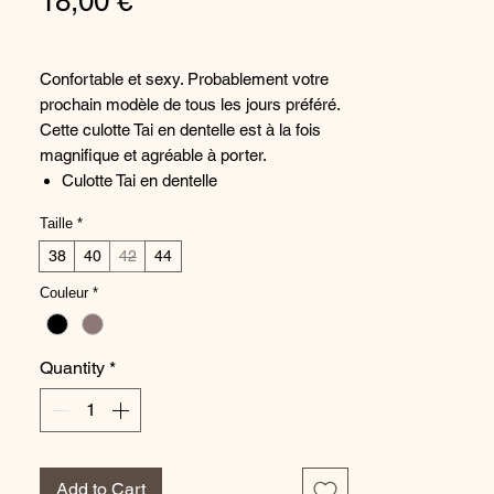
Price
18,00 €
Confortable et sexy. Probablement votre
prochain modèle de tous les jours préféré.
Cette culotte Tai en dentelle est à la fois
magnifique et agréable à porter.
Culotte Tai en dentelle
Doublure Powernet de maintien
Taille
*
Modèle graphique et transparent
38
Sensation de caresse sur la peau
40
42
44
Bords élastiques lisses
Couleur
*
OEKO-TEX® STANDARD 100, 22.0.22419
Hohenstein HTTI
Quantity
*
Composition : 78% Polyamide , 22%
Élasthane
Ref.: 10217051
Add to Cart