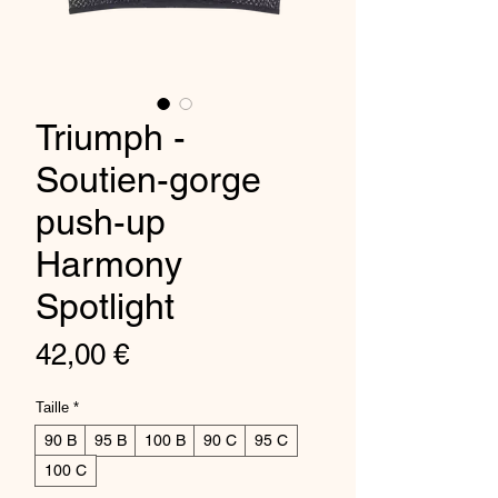
Triumph -
Soutien-gorge
push-up
Harmony
Spotlight
Price
42,00 €
Taille
*
90 B
95 B
100 B
90 C
95 C
100 C