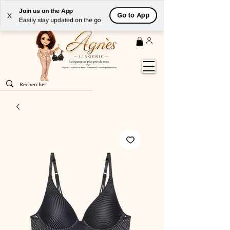
Livraison
GRATUITE
(à partir de 59€) à domicile par
Join us on the App
Go to App
X
Colissimo en France métropolitaine
Easily stay updated on the go