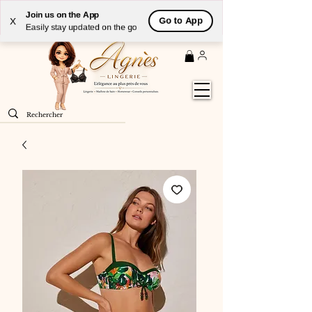
Livraison
GRATUITE
(à partir de 59€) à domicile par
Join us on the App
Go to App
X
Colissimo en France métropolitaine
Easily stay updated on the go