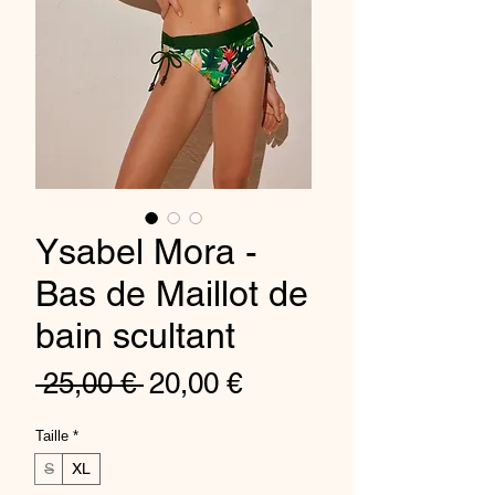
Ysabel Mora -
Bas de Maillot de
bain scultant
Regular
Sale
 25,00 € 
20,00 €
Price
Price
Taille
*
S
XL