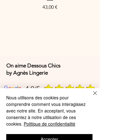
Price
43,00 €
On aime Dessous Chics
by Agnès Lingerie
4,9/5
Nous utilisons des cookies pour
comprendre comment vous interagissez
4,9/5
avec notre site. En acceptant, vous
consentez à notre utilisation de ces
cookies.
Politique de confidentialité
Offres et Services
Accepter