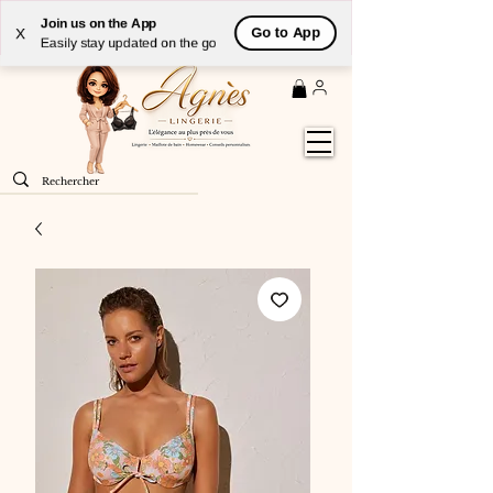
Livraison
GRATUITE
(à partir de 59€) à domicile par
Join us on the App
Go to App
X
Colissimo en France métropolitaine
Easily stay updated on the go