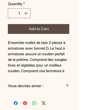
Quantity
*
Add to Cart
Ensemble maillot de bain 2 pièces à
armatures avec bonnet D. Le haut à
armatures assure un soutien parfait
de la poitrine. Comprend des sangles
fixes et réglables pour un meilleur
soutien. Comprend une fermeture à
fermoir pour plus de confort et de
naturel. Comprend une culotte taille
Vous devriez aimer :
haute.
Le maillot de bain 1 pièce
Composition : 82% Polyamide, 18
Élasthanne