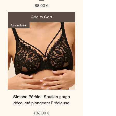
Price
88,00 €
Add to Cart
On adore
Simone Pérèle - Soutien-gorge
décolleté plongeant Précieuse
Price
133,00 €