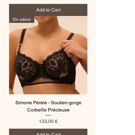
Add to Cart
On adore
Simone Pérèle - Soutien-gorge
Corbeille Précieuse
Price
133,00 €
Add to Cart