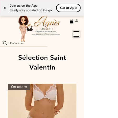
Livraison
GRATUITE
(à partir de 59€) à domicile par
Join us on the App
Go to App
X
Colissimo en France métropolitaine
Easily stay updated on the go
Sélection Saint
Valentin
On adore