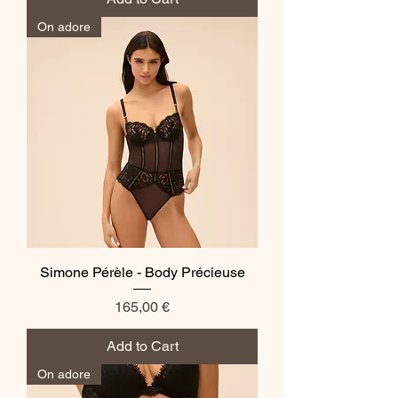
On adore
Simone Pérèle - Body Précieuse
Price
165,00 €
Add to Cart
On adore