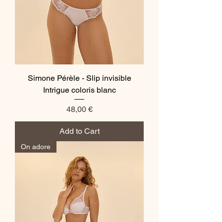
Simone Pérèle - Slip invisible
Intrigue coloris blanc
Price
48,00 €
Add to Cart
On adore