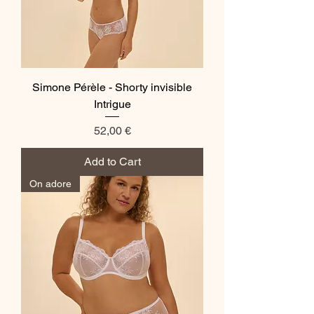
Simone Pérèle - Shorty invisible
Intrigue
Price
52,00 €
Add to Cart
On adore