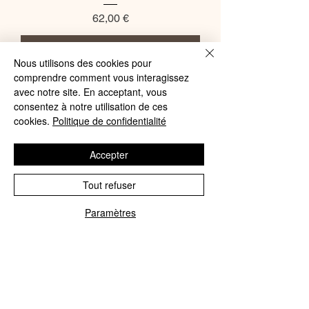
Price
62,00 €
Add to Cart
Nous utilisons des cookies pour
On adore
comprendre comment vous interagissez
avec notre site. En acceptant, vous
consentez à notre utilisation de ces
cookies.
Politique de confidentialité
Accepter
Tout refuser
Paramètres
Phone
Email
Empreinte - Soutien-gorge
emboîtant Agathe noir
Price
115,00 €