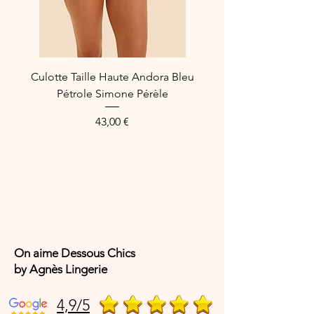
✔ Coupe couvrante et confortable
✔ Dentelle élégante et extensible
✔ Dos lisse pour un effet invisible
✔ Finitions soignées pour un porté
agréable
Culotte Taille Haute Andora Bleu
Pétrole Simone Pérèle
Composition :
76 % polyamide – 24 %
élasthanne
Price
43,00 €
Code article fabricant :
C22OC5
On aime Dessous Chics
by Agnès Lingerie
4,9/5