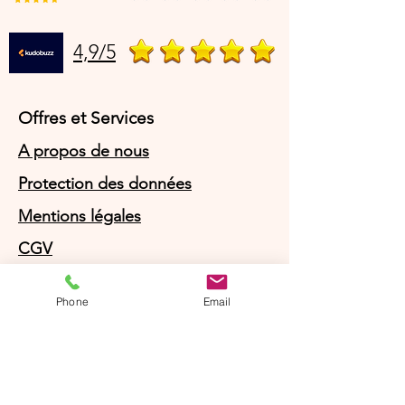
4,9/5
Offres et Services
A propos de nous
Protection des données
Mentions légales
CGV
© Agnès Lingerie – Tous droits
Phone
Email
réservés
Le Journal D'Agnès
Le Journal D'Agnès
Guide des tailles
Livraison 100% gratuite en point