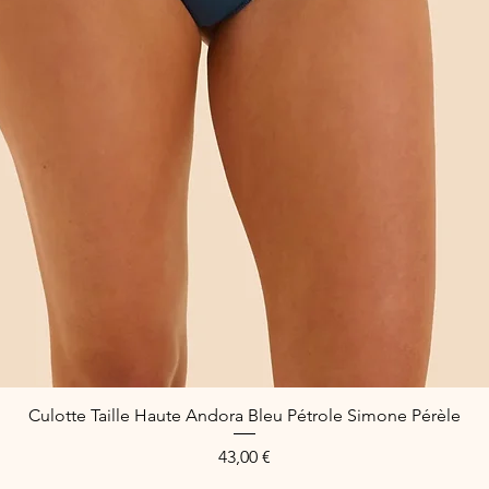
Culotte Taille Haute Andora Bleu Pétrole Simone Pérèle
Quick View
Price
43,00 €