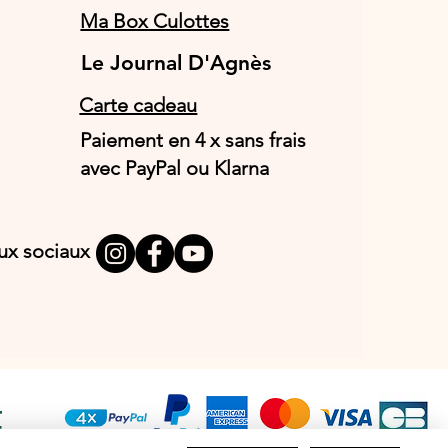
Ma Box Culottes
Le Journal D'Agnès
Le Journal D'Agnès
Carte cadeau
Paiement en 4 x sans frais
avec PayPal ou Klarna
aux sociaux
T
E