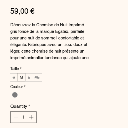
Price
59,00 €
Découvrez la Chemise de Nuit Imprimé
gris foncé de la marque Egatex, parfaite
pour une nuit de sommeil confortable et
élégante. Fabriquée avec un tissu doux et
léger, cette chemise de nuit présente un
imprimé animalier tendance qui ajoute une
touche de charme à votre garde-robe de
Taille
*
nuit. Sa couleur gris foncé est intemporelle
et polyvalente, tandis que sa coupe
S
M
L
XL
décontractée offre un ajustement
Couleur
*
confortable. Ajoutez cette chemise de nuit
à votre collection de lingerie pour un look
chic et moderne au moment de dormir.
Quantity
*
Composition :
80% Coton