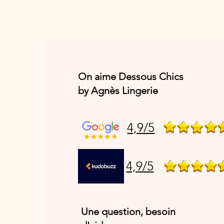
On aime Dessous Chics
by Agnès Lingerie
4,9/5
4,9/5
Une question, besoin