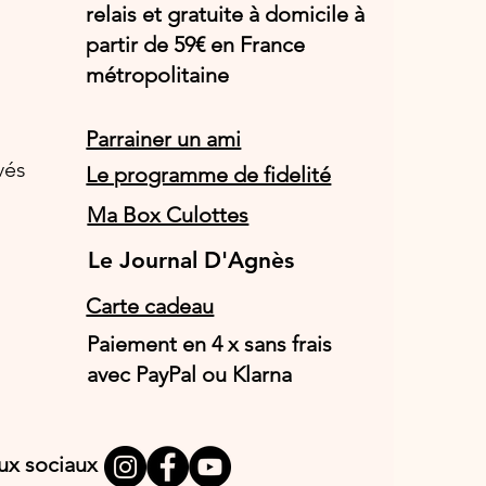
relais et gratuite à domicile à
partir de 59€ en France
métropolitaine
Parrainer un ami
vés
Le programme de fidelité
Ma Box Culottes
Le Journal D'Agnès
Le Journal D'Agnès
Carte cadeau
Paiement en 4 x sans frais
avec PayPal ou Klarna
aux sociaux