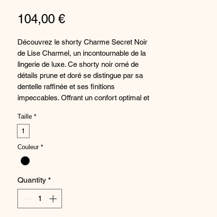
Price
104,00 €
Découvrez le shorty Charme Secret Noir
de Lise Charmel, un incontournable de la
lingerie de luxe. Ce shorty noir orné de
détails prune et doré se distingue par sa
dentelle raffinée et ses finitions
impeccables. Offrant un confort optimal et
une coupe élégante, ce shorty est idéal
Taille
*
pour se sentir sexy et sophistiquée au
quotidien. Associez-le avec le soutien-
1
gorge assorti pour un ensemble de lingerie
Couleur
*
irrésistible. Faites-vous plaisir avec ce
shorty de qualité supérieure, conçu pour
sublimer votre silhouette avec élégance et
Quantity
*
raffinement.
Composition :