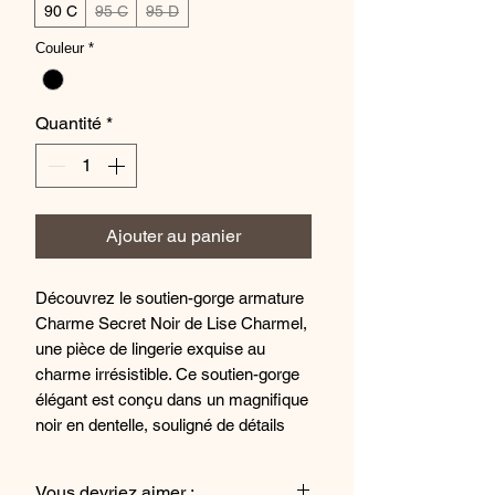
90 C
95 C
95 D
Couleur
*
Quantité
*
Ajouter au panier
Découvrez le soutien-gorge armature
Charme Secret Noir de Lise Charmel,
une pièce de lingerie exquise au
charme irrésistible. Ce soutien-gorge
élégant est conçu dans un magnifique
noir en dentelle, souligné de détails
prune et doré, offrant un look
sophistiqué et sensuel. La coupe
Vous devriez aimer :