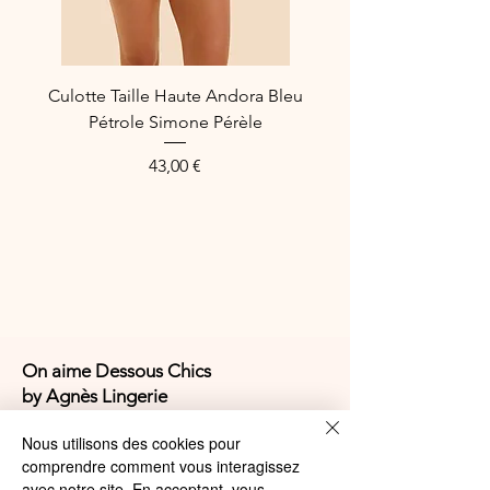
Culotte Taille Haute Andora Bleu
Pétrole Simone Pérèle
Prix
43,00 €
On aime Dessous Chics
by Agnès Lingerie
Nous utilisons des cookies pour
4,9/5
comprendre comment vous interagissez
avec notre site. En acceptant, vous