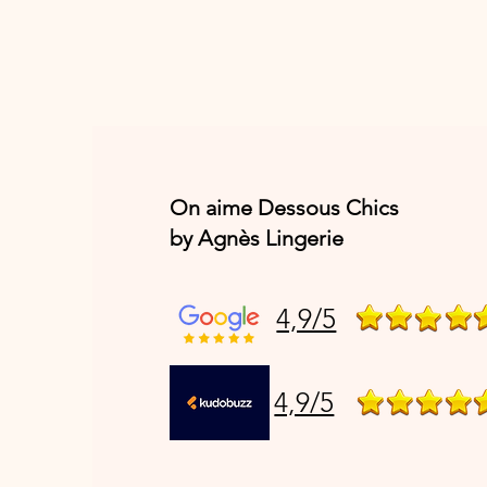
On aime Dessous Chics
by Agnès Lingerie
4,9/5
4,9/5