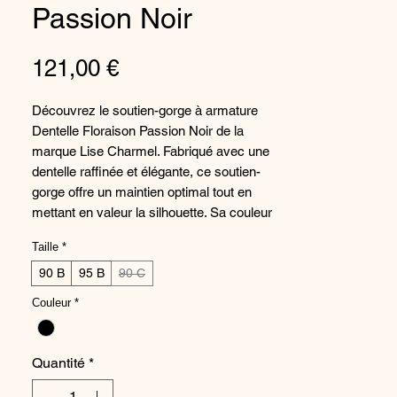
Passion Noir
Prix
121,00 €
Découvrez le soutien-gorge à armature
Dentelle Floraison Passion Noir de la
marque Lise Charmel. Fabriqué avec une
dentelle raffinée et élégante, ce soutien-
gorge offre un maintien optimal tout en
mettant en valeur la silhouette. Sa couleur
noir profond apporte une touche de
Taille
*
sensualité et de sophistication, parfait pour
toutes les occasions. Le Soutien-Gorge
90 B
95 B
90 C
Armature Floraison Passion Noir de Lise
Couleur
*
Charmel est le choix idéal pour celles qui
recherchent un soutien-gorge à la fois
confortable et chic. Ajoutez une touche de
Quantité
*
glamour à votre lingerie avec ce
magnifique soutien-gorge.