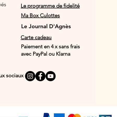
vés
Le programme de fidelité
Ma Box Culottes
Le Journal D'Agnès
Le Journal D'Agnès
Carte cadeau
Paiement en 4 x sans frais
avec PayPal ou Klarna
aux sociaux