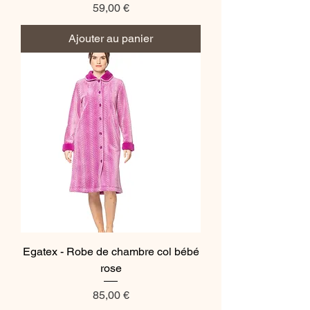
Prix
59,00 €
Ajouter au panier
Egatex - Robe de chambre col bébé
rose
Prix
85,00 €