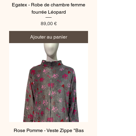
Egatex - Robe de chambre femme
fourrée Léopard
Prix
89,00 €
Ajouter au panier
Rose Pomme - Veste Zippe "Bas