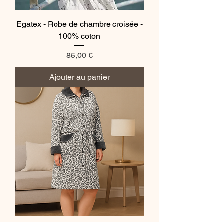
Egatex - Robe de chambre croisée -
100% coton
Prix
85,00 €
Ajouter au panier