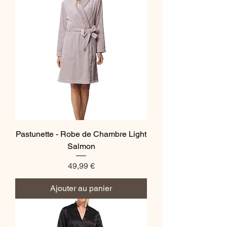
Pastunette - Robe de Chambre Light
Salmon
Prix
49,99 €
Ajouter au panier