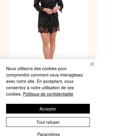
Nous utilisons des cookies pour
Pastunette - Kimono Black
comprendre comment vous interagissez
avec notre site. En acceptant, vous
Prix
69,99 €
consentez à notre utilisation de ces
cookies.
Politique de confidentialité
Ajouter au panier
Accepter
Tout refuser
Paramètres