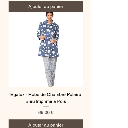
Ajouter au panier
Egatex - Robe de Chambre Polaire
Bleu Imprimé à Pois
Prix
69,00 €
Ajouter au panier