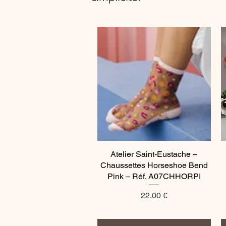
Atelier Saint-Eustache –
Aperçu rapide
Chaussettes Horseshoe Bend
Pink – Réf. A07CHHORPI
Prix
22,00 €