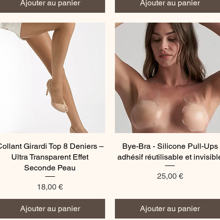
Ajouter au panier
Ajouter au panier
ollant Girardi Top 8 Deniers –
Aperçu rapide
Bye-Bra - Silicone Pull-Ups
Aperçu rapide
Ultra Transparent Effet
adhésif réutilisable et invisibl
Seconde Peau
Prix
25,00 €
Prix
18,00 €
Ajouter au panier
Ajouter au panier