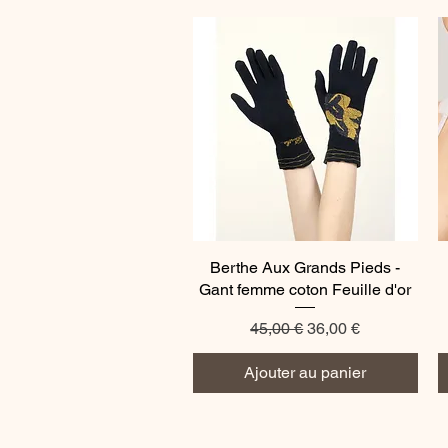
Berthe Aux Grands Pieds -
Aperçu rapide
Gant femme coton Feuille d'or
Prix original
Prix promotionnel
45,00 €
36,00 €
Ajouter au panier