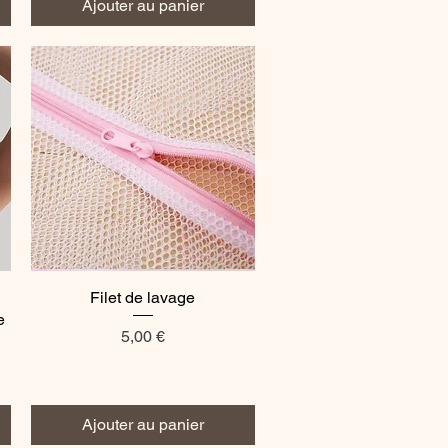
Ajouter au panier
Filet de lavage
Aperçu rapide
e
Prix
5,00 €
Ajouter au panier