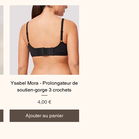
Ysabel Mora - Prolongateur de
Aperçu rapide
soutien-gorge 3 crochets
Prix
4,00 €
Ajouter au panier