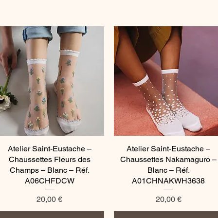
Atelier Saint-Eustache –
Aperçu rapide
Atelier Saint-Eustache –
Aperçu rapide
Chaussettes Fleurs des
Chaussettes Nakamaguro –
Champs – Blanc – Réf.
Blanc – Réf.
A06CHFDCW
A01CHNAKWH3638
Prix
Prix
20,00 €
20,00 €