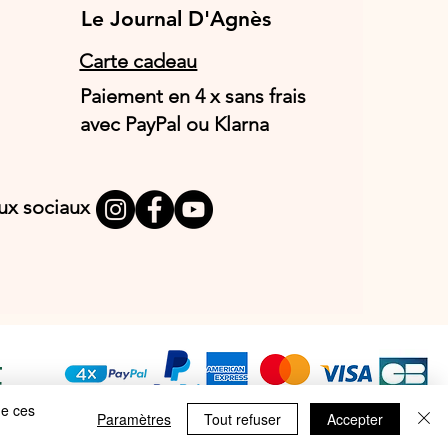
Le Journal D'Agnès
Le Journal D'Agnès
Carte cadeau
Paiement en 4 x sans frais
avec PayPal ou Klarna
aux sociaux
T
E
de ces
Paramètres
Tout refuser
Accepter