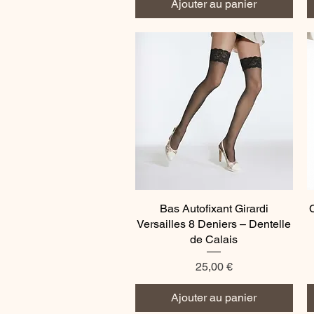
Ajouter au panier
Bas Autofixant Girardi
Aperçu rapide
C
Versailles 8 Deniers – Dentelle
de Calais
Prix
25,00 €
Ajouter au panier