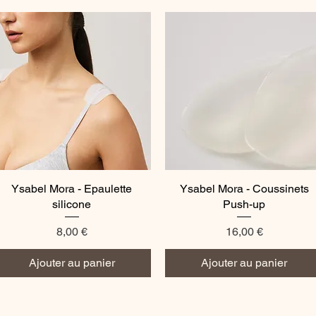
Ysabel Mora - Epaulette
Aperçu rapide
Ysabel Mora - Coussinets
Aperçu rapide
silicone
Push-up
Prix
Prix
8,00 €
16,00 €
Ajouter au panier
Ajouter au panier