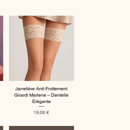
Jarretière Anti-Frottement
Aperçu rapide
Girardi Marlene – Dentelle
Élégante
Prix
19,00 €