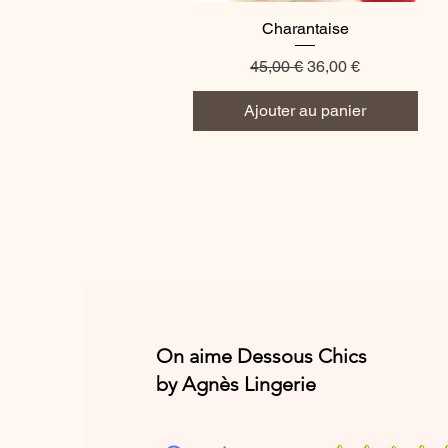
Aperçu rapide
Charantaise
Prix original
Prix promotionnel
45,00 €
36,00 €
Ajouter au panier
On aime Dessous Chics
by Agnès Lingerie