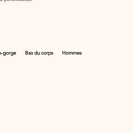
n-gorge
Bas du corps
Hommes